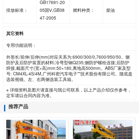
GB17691-20
排放标准：
05国Ⅴ,GB38
燃料种类：
柴油
47-2005
其它资料
专用功能说明：
外形长/前伸/后伸(mm)对应关系为:6900/300/0,7600/950/50。侧
防护及后防护装置的材料:冷弯型钢Q235;侧防护螺栓连接;后防护
焊接,截面尺寸(宽×高)mm:50×180,离地高500mm。ABS厂家及型
号: CM4XL-4S/4M,广州科密汽车电子**技术股份有限公司。随底盘
选装视镜。左、右两侧选装工具箱。
※ 详细资料及图片请直接与我公司联系，以上产品介绍仅作参考，
定车请以合同内容为准。
推荐产品