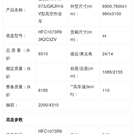
073JGKJH16
外型尺寸(m
6900,7600x1
产品名称：
V型高空作业
m)：
980x3100
车
HFC1073R9
货厢尺寸(m
底盘型号：
xx
3K2C3ZV
m)：
总 质 量 ：(k
6510
接近/离去角
24/14
g)
额定质量：(k
前悬/后悬(m
1085/2155
g)
m)：
整备质量：(k
**高车速(km/
6185
110
g)
h)：
轴荷：
2200/4310
底盘参数
HFC1073R9