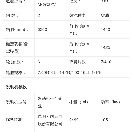
底盘型号：
批次：
319
3K2C3ZV
轴 数：
2
燃油种类：
柴油
前 轮 距(m
轴 距(mm)：
3360
1440
m)：
额定载客(含
后 轮 距(m
1425
驾驶员)：
m)：
轮 胎 数：
6
弹簧片数：
7/4+6
轮胎规格：
7.00R16LT 14PR,7.00-16LT 14PR
发动机参数
发动机生产企
发动机型号
排量（ml）
功率（kw）
业
昆明云内动力
D25TCIE1
2499
105
股份有限公司