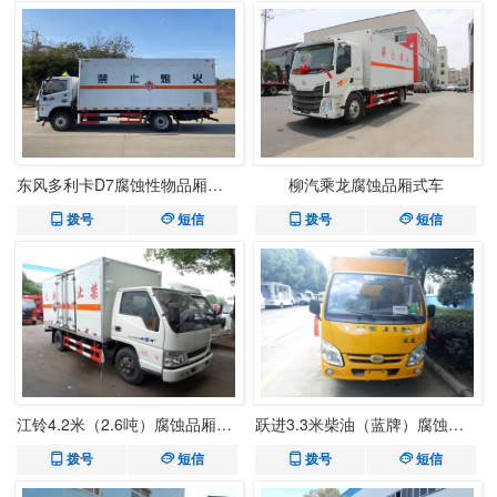
东风多利卡D7腐蚀性物品厢式运输车
柳汽乘龙腐蚀品厢式车
拨号
短信
拨号
短信
江铃4.2米（2.6吨）腐蚀品厢式车
跃进3.3米柴油（蓝牌）腐蚀品厢式车
拨号
短信
拨号
短信