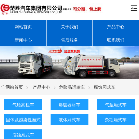

网站首页
关于我们
产品中心
新闻中心
售后服务
联系我们
网站首页
>
产品中心
>
危险品运输车
>
腐蚀厢式车

气瓶高栏车
爆破器材车
气瓶厢式车
固体及感染性厢式
液体厢式车
杂项厢式车
车
腐蚀厢式车