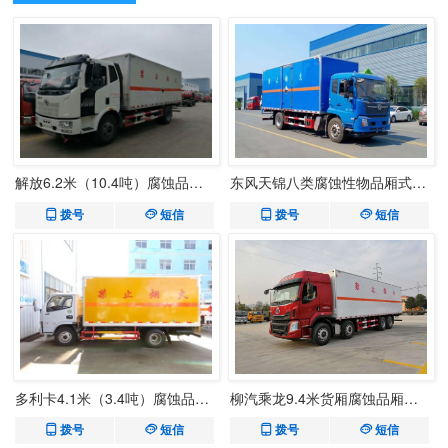
解放6.2米（10.4吨）腐蚀品厢式车
东风天锦八类腐蚀性物品厢式货车
拨号
短信
拨号
短信
多利卡4.1米（3.4吨）腐蚀品厢式车
柳汽乘龙9.4米货厢腐蚀品厢式运输车
拨号
短信
拨号
短信