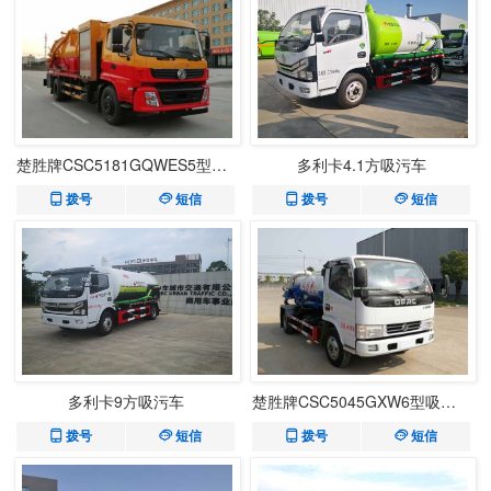
楚胜牌CSC5181GQWES5型清洗吸污车
多利卡4.1方吸污车
拨号
短信
拨号
短信
多利卡9方吸污车
楚胜牌CSC5045GXW6型吸污车
拨号
短信
拨号
短信