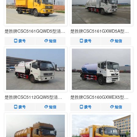
楚胜牌CSC5161GQWD5型清洗吸污车
楚胜牌CSC5161GXWD5A型吸污车
拨号
短信
拨号
短信
楚胜牌CSC5112GQW5型清洗吸污车
楚胜牌CSC5160GXWEX5型吸污车
拨号
短信
拨号
短信