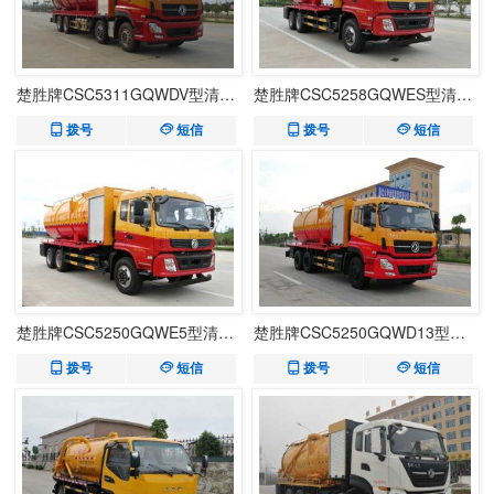
楚胜牌CSC5311GQWDV型清洗吸污车
楚胜牌CSC5258GQWES型清洗吸污车
拨号
短信
拨号
短信
楚胜牌CSC5250GQWE5型清洗吸污车
楚胜牌CSC5250GQWD13型清洗吸污车
拨号
短信
拨号
短信