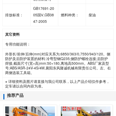
GB17691-20
排放标准：
05国Ⅴ,GB38
燃料种类：
柴油
47-2005
其它资料
专用功能说明：
外形长/前伸/后伸(mm)对应关系为:6850/363/0,7550/943/120。侧
防护及后防护装置的材料:冷弯型钢Q235;侧防护螺栓连接;后防护
焊接,截面尺寸(宽×高)mm:50×180,离地高500mm。ABS厂家及型
号:ABS/ASR-24V-4S/4M,襄阳东风隆诚机械有限责任公司。左、右
两侧选装工具箱。
※ 详细资料及图片请直接与我公司联系，以上产品介绍仅作参考，
定车请以合同内容为准。
推荐产品