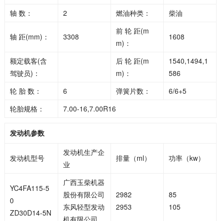
轴 数：
2
燃油种类：
柴油
前 轮 距(m
轴 距(mm)：
3308
1608
m)：
额定载客(含
后 轮 距(m
1540,1494,1
驾驶员)：
m)：
586
轮 胎 数：
6
弹簧片数：
6/6+5
轮胎规格：
7.00-16,7.00R16
发动机参数
发动机生产企
发动机型号
排量（ml）
功率（kw）
业
广西玉柴机器
YC4FA115-5
股份有限公司
2982
85
0
东风轻型发动
2953
105
ZD30D14-5N
机有限公司