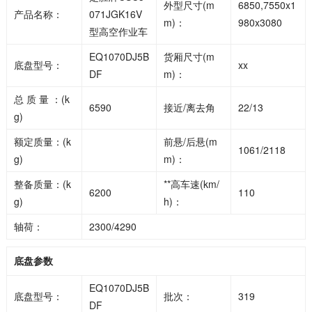
外型尺寸(m
6850,7550x1
产品名称：
071JGK16V
m)：
980x3080
型高空作业车
EQ1070DJ5B
货厢尺寸(m
底盘型号：
xx
DF
m)：
总 质 量 ：(k
6590
接近/离去角
22/13
g)
额定质量：(k
前悬/后悬(m
1061/2118
g)
m)：
整备质量：(k
**高车速(km/
6200
110
g)
h)：
轴荷：
2300/4290
底盘参数
EQ1070DJ5B
底盘型号：
批次：
319
DF