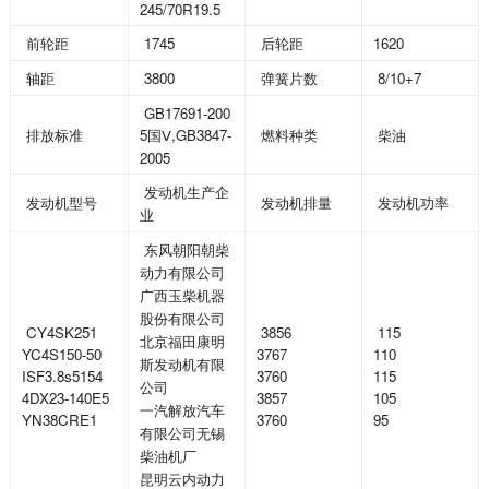
245/70R19.5
1745
1620
前轮距
后轮距
3800
8/10+7
轴距
弹簧片数
GB17691-200
5
Ⅴ,GB3847-
排放标准
国
燃料种类
柴油
2005
发动机生产企
发动机型号
发动机排量
发动机功率
业
东风朝阳朝柴
动力有限公司
广西玉柴机器
股份有限公司
CY4SK251
3856
115
北京福田康明
YC4S150-50
3767
110
斯发动机有限
ISF3.8s5154
3760
115
公司
4DX23-140E5
3857
105
一汽解放汽车
YN38CRE1
3760
95
有限公司无锡
柴油机厂
昆明云内动力