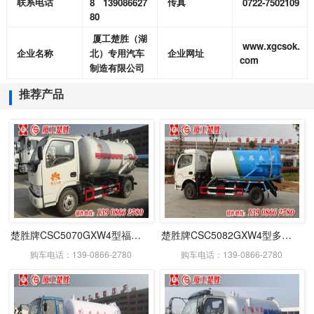
8
139086627
0722-7502109
联系电话
传真
80
厦工楚胜（湖
www.xgcsok.
企业名称
北）专用汽车
企业网址
com
制造有限公司
推荐产品
楚胜牌CSC5070GXW4型福瑞卡吸污车
楚胜牌CSC5082GXW4型多利卡吸污车
购车电话：139-0866-2780
购车电话：139-0866-2780