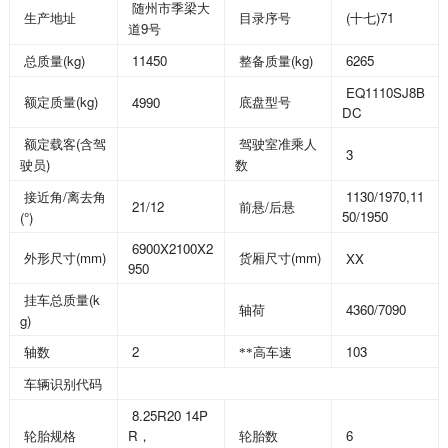
随州市季梁大
(
)71
生产地址
目录序号
十七
9
道
号
(kg)
11450
(kg)
6265
总质量
整备质量
EQ1110SJ8B
(kg)
4990
额定质量
底盘型号
DC
(
额定载客
含驾
驾驶室准乘人
3
)
驶员
数
/
1130/1970,11
接近角
离去角
21/12
/
前悬
后悬
50/1950
(°)
6900X2100X2
(mm)
(mm)
XX
外形尺寸
货厢尺寸
950
(k
挂车总质量
4360/7090
轴荷
g)
2
103
轴数
**高车速
车辆识别代码
8.25R20 14P
R
6
轮胎规格
，
轮胎数