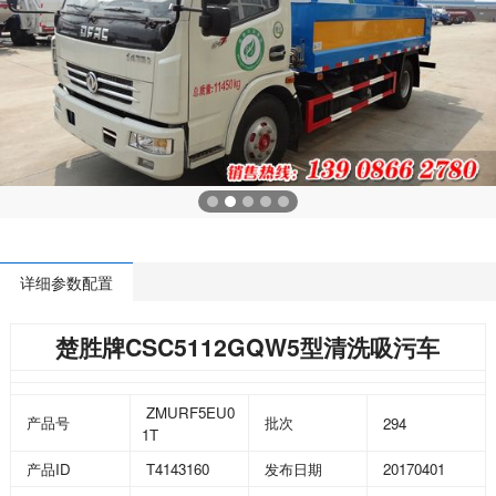
详细参数配置
CSC5112GQW5
楚胜牌
型清洗吸污车
ZMURF5EU0
294
产品号
批次
1T
ID
T4143160
20170401
产品
发布日期