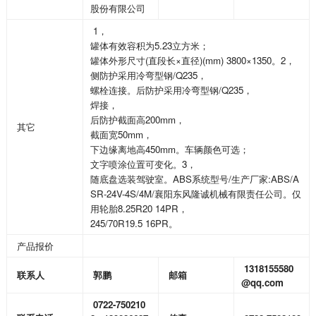
股份有限公司
1
，
5.23
罐体有效容积为
立方米；
(
×
)(mm) 3800×1350
2
罐体外形尺寸
直段长
直径
。
，
/Q235
侧防护采用冷弯型钢
，
/Q235
螺栓连接。后防护采用冷弯型钢
，
焊接，
200mm
后防护截面高
，
其它
50mm
截面宽
，
450mm
下边缘离地高
。车辆颜色可选；
3
文字喷涂位置可变化。
，
ABS
/
:ABS/A
随底盘选装驾驶室。
系统型号
生产厂家
SR-24V-4S/4M/
襄阳东风隆诚机械有限责任公司。仅
8.25R20 14PR
用轮胎
，
245/70R19.5 16PR
。
产品报价
1318155580
联系人
郭鹏
邮箱
@qq.com
0722-750210