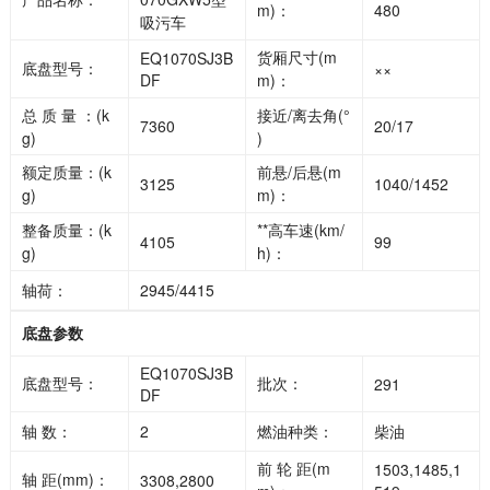
m)：
480
吸污车
货厢尺寸(m
EQ1070SJ3B
底盘型号：
××
DF
m)：
总 质 量 ：(k
接近/离去角(°
7360
20/17
g)
)
额定质量：(k
前悬/后悬(m
3125
1040/1452
g)
m)：
整备质量：(k
**高车速(km/
4105
99
g)
h)：
轴荷：
2945/4415
底盘参数
EQ1070SJ3B
底盘型号：
批次：
291
DF
轴 数：
2
燃油种类：
柴油
前 轮 距(m
1503,1485,1
轴 距(mm)：
3308,2800