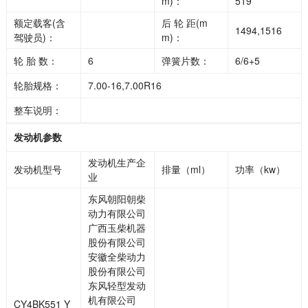
m)：
519
额定载客(含
后 轮 距(m
1494,1516
驾驶员)：
m)：
轮 胎 数：
6
弹簧片数：
6/6+5
轮胎规格：
7.00-16,7.00R16
整车说明：
发动机参数
发动机生产企
发动机型号
排量（ml）
功率（kw）
业
东风朝阳朝柴
动力有限公司
广西玉柴机器
股份有限公司
安徽全柴动力
股份有限公司
东风轻型发动
机有限公司
CY4BK551 Y