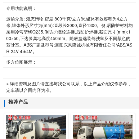
专用功能说明：
运输介质: 液态污物,密度:800千克/立方米,罐体有效容积为4立方
米,罐体外形尺寸为(mm):直段长3000,直径1300。侧,后防护材料均
采用冷弯型钢Q235,侧防护螺栓连接,后防护焊接,截面尺寸(mm):1
00×50,下边缘离地高度450mm。随底盘选装驾驶室及不同颜色的
驾驶室。ABS厂家及型号:襄阳东风隆诚机械有限责任公司/ABS/AS
R-24V-4S/4M。
多方位图展示：
※ 详细资料及图片请直接与我公司联系，以上产品介绍仅作参考，
定车请以合同内容为准。
推荐产品