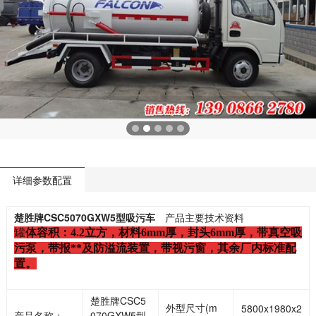
详细参数配置
楚胜牌CSC5070GXW5型吸污车
产品主要技术资料
罐
体容积：
4.2立方，材料6mm厚，封头6mm厚，带真空吸
污泵，带报**及防溢流装置，带视污窗，其余厂内标准配
置。
楚胜牌CSC5
外型尺寸(m
5800x1980x2
产品名称：
070GXW5型