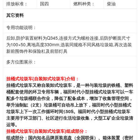
排放标准：
国四
燃料种类：
柴油
其它资料
专用功能说明：
后卸,防护装置材料为Q345,连接方式为螺栓连接,后防护断面尺寸
为100×50,离地高度330mm,选装同规格不同风格垃圾箱,再次选装
新前围饰件和保险杠及前部灯具
多方位图展示：
挂桶式垃圾车
(
自装卸式垃圾车
)
介绍：
挂桶式垃圾车又称自装卸式垃圾车，是一种与装垃圾的铁桶、塑料
桶配套使用的环卫专用车辆，福田时代小型挂桶式垃圾车可以一车
配多个垃圾桶联合作业，降低了配备成本，增加了收集管理空间，
举升油制缸（
2
支）垃圾桶可自动吊上放下，福田时代小型挂桶式
垃圾车上下一次工作循环时间≤
50S
。福田时代小型挂桶式垃圾车
主要用于环卫部门、社区进行生活垃圾收集，大型工矿企业垃圾清
运等。
挂桶式垃圾车
(
自装卸式垃圾车
)
组成部分：
组成部分：国内知名品牌原装底盘（全国联保）、箱体装置（密封