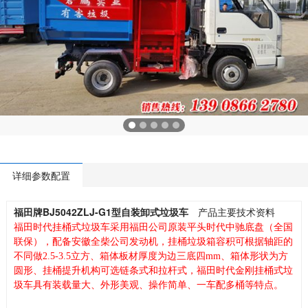
详细参数配置
福田牌BJ5042ZLJ-G1型自装卸式垃圾车
产品主要技术资料
福田时代挂桶式垃圾车采用福田公司原装平头时代中驰底盘（全国
联保），配备安徽全柴公司发动机，挂桶垃圾箱容积可根据轴距的
不同做
2.5-3.5
立方、箱体板材厚度为边三底四
mm
、箱体形状为方
圆形、挂桶提升机构可选链条式和拉杆式，福田时代金刚挂桶式垃
圾车具有装载量大、外形美观、操作简单、一车配多桶等特点。