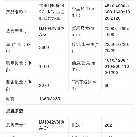
福田牌BJ504
4516,4900x1
外型尺寸(m
产品名称：
2ZLJ-G1型自
680,1640x19
m)：
20,2120
卸式垃圾车
货厢尺寸(m
BJ1042V8PA
2500×1380×
底盘型号：
A-G1
m)：
1000
总 质 量 ：(k
接近/离去角(°
22/20,22/20,
3600
20/20
g)
)
1010/1206,1
额定质量：(k
前悬/后悬(m
1400
010/906,110
g)
m)：
0/1200
整备质量：(k
**高车速(km/
2070
80
g)
h)：
轴荷：
1365/2235
底盘参数
BJ1042V8PA
底盘型号：
批次：
262
A-G1