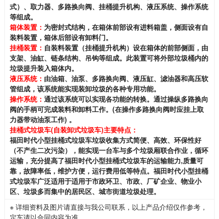
式）、取力器、多路换向阀、挂桶提升机构、液压系统、操作系统
等组成。
箱体装置：
为密封式结构，在箱体前部设有进料箱盖，侧面设有自
装料装置，箱体后部设有卸料门。
挂桶装置：
自装料装置（挂桶提升机构）设在箱体的前部侧面，由
支架、油缸、链条结构、吊钩等组成。此装置可将外部垃圾桶内的
垃圾提升装入箱体内。
液压系统：
由油箱、油泵、多路换向阀、液压缸、滤油器和高压软
管组成，该系统能实现装卸垃圾的各种专用功能。
操作系统：
通过该系统可以实现各功能的转换。通过操纵多路换向
阀的手柄可完成装料和卸料工作。
(
在操作多路换向阀时应挂上取
力器带动油泵工作
)
。
挂桶式垃圾车
(
自装卸式垃圾车
)
主要特点：
福田时代小型挂桶式垃圾车垃圾收集方式简便、高效、环保性好
（不产生二次污染），能实现一台车与多个垃圾厢联合作业，循环
运输，充分提高了福田时代小型挂桶式垃圾车的运输能力
,
质量可
靠，故障率低，维护方便，运行费用低等特点。福田时代小型挂桶
式垃圾车广泛适用于适用于市政环卫、市政、厂矿企业、物业小
区、垃圾多而集中的居民区、城市街道垃圾处理。
※ 详细资料及图片请直接与我公司联系，以上产品介绍仅作参考，
定车请以合同内容为准。