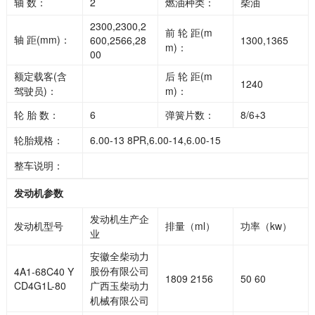
轴 数：
2
燃油种类：
柴油
2300,2300,2
前 轮 距(m
轴 距(mm)：
600,2566,28
1300,1365
m)：
00
额定载客(含
后 轮 距(m
1240
驾驶员)：
m)：
轮 胎 数：
6
弹簧片数：
8/6+3
轮胎规格：
6.00-13 8PR,6.00-14,6.00-15
整车说明：
发动机参数
发动机生产企
发动机型号
排量（ml）
功率（kw）
业
安徽全柴动力
股份有限公司
4A1-68C40 Y
1809 2156
50 60
CD4G1L-80
广西玉柴动力
机械有限公司