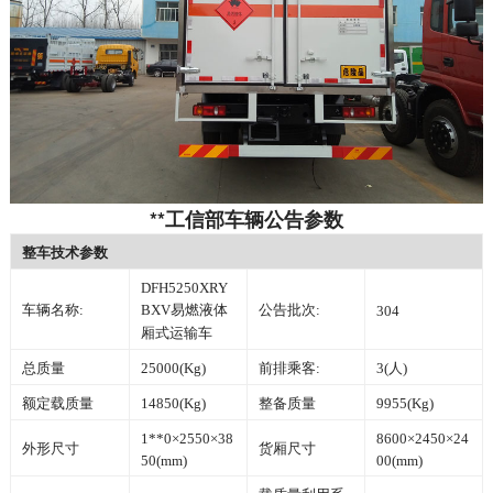
**工信部车辆公告参数
整车技术参数
DFH5250XRY
车辆名称:
BXV易燃液体
公告批次:
304
厢式运输车
总质量
25000(Kg)
前排乘客:
3(人)
额定载质量
14850(Kg)
整备质量
9955(Kg)
1**0×2550×38
8600×2450×24
外形尺寸
货厢尺寸
50(mm)
00(mm)