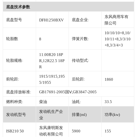
底盘技术参数
东风商用车有
底盘型号
底盘企业:
DFH1250BXV
限公司
10/10/10+8,10/
轮胎数
弹簧片数:
8
10/11+8,3/3/10
+8,3/3/4+3
11.00R20 18P
轮胎规格:
传动型式:
R,12R22.5 18P
R
1915/1915,195
前轮距:
后轮距:
1860
5/1955
底盘排放标准:
GB17691-2005国Ⅴ,GB3847-2005
燃料种类:
柴油
油耗:
33.5
发动机生产企
发动机型号
排量(ml)
功率(kw)
业
东风康明斯发
ISB210 50
5900
155
动机有限公司