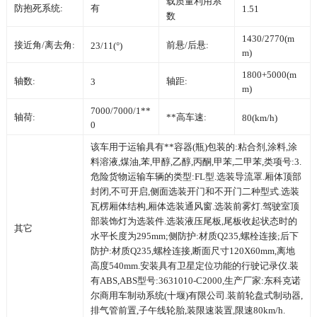
载质量利用系
防抱死系统:
有
1.51
数
1430/2770(m
接近角/离去角:
前悬/后悬:
23/11(°)
m)
1800+5000(m
轴数:
轴距:
3
m)
7000/7000/1**
轴荷:
**高车速:
80(km/h)
0
该车用于运输具有**容器(瓶)包装的:粘合剂,涂料,涂
料溶液,煤油,苯,甲醇,乙醇,丙酮,甲苯,二甲苯,类项号:3.
危险货物运输车辆的类型:FL型.选装导流罩.厢体顶部
封闭,不可开启,侧面选装开门和不开门二种型式.选装
瓦楞厢体结构,厢体选装通风窗.选装前雾灯.驾驶室顶
部装饰灯为选装件.选装液压尾板,尾板收起状态时的
其它
水平长度为295mm;侧防护:材质Q235,螺栓连接;后下
防护:材质Q235,螺栓连接,断面尺寸120X60mm,离地
高度540mm.安装具有卫星定位功能的行驶记录仪.装
有ABS,ABS型号:3631010-C2000,生产厂家:东科克诺
尔商用车制动系统(十堰)有限公司.装前轮盘式制动器,
排气管前置,子午线轮胎,装限速装置,限速80km/h.