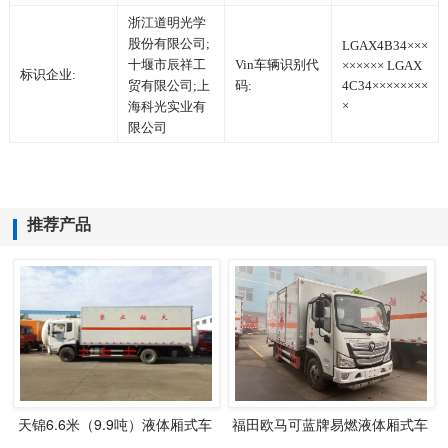
浙江道明光学
股份有限公司;
LGAX4B34×××
十堰市辰祥工
Vin车辆识别代
×××××× LGAX
标识企业:
贸有限公司;上
码:
4C34××××××××
×
海科光实业有
限公司
推荐产品
天锦6.6米（9.9吨）液体厢式车
福田欧马可蓝牌易燃液体厢式车