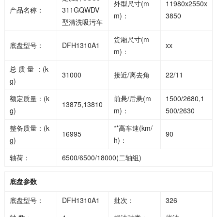
外型尺寸(m
11980x2550x
产品名称：
311GQWDV
m)：
3850
型清洗吸污车
货厢尺寸(m
底盘型号：
DFH1310A1
xx
m)：
总 质 量 ：(k
31000
接近/离去角
22/11
g)
额定质量：(k
前悬/后悬(m
1500/2680,1
13875,13810
g)
m)：
500/2630
整备质量：(k
**高车速(km/
16995
90
g)
h)：
轴荷：
6500/6500/18000(二轴组)
底盘参数
底盘型号：
DFH1310A1
批次：
326