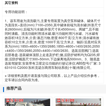
其它资料
专用功能说明：
1、该车用途为清洗吸污,主要专用装置为真空泵和罐体。罐体尺寸
为直段长×直径(mm):7100×2350,其中罐体前端为清水罐(外形尺寸
长2600mm);后端为污水罐(外形尺寸长4500mm)。两罐**,且不能
同时满载。清洗功能时用清水罐,吸污功能时用污水罐。污水罐有
效容积18立方米,介质:液态污物,密度:800千克/立方米;清水罐有效
容积10立方米,介质:水,密度:1000千克/立方米,2、轴距/后悬对应关
系为(mm):1850+4600+1350/2680,1850+4600+1400/2630,2050
+4400+1350/2680,2050+4400+1400/2630。选装后部阀门;选装
后部卷盘-选装罐体顶部上走道及护栏;侧,后防护材料均为Q235,焊
接;后防护截面尺寸300×50mm,下边缘离地高500mm。3、随底盘
选装驾驶室;安装带有卫星定位功能的行驶记录仪;ABS型号/厂家: 3
631010-C2000/东科克诺尔商用车制动系统(十堰)有限公司。
※ 详细资料及图片请直接与我公司联系，以上产品介绍仅作参考，
定车请以合同内容为准。
推荐产品