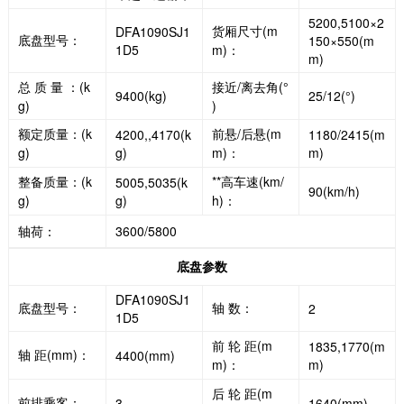
5200,5100×2
货厢尺寸(m
DFA1090SJ1
底盘型号：
150×550(m
1D5
m)：
m)
总 质 量 ：(k
接近/离去角(°
9400(kg)
25/12(°)
g)
)
额定质量：(k
前悬/后悬(m
4200,,4170(k
1180/2415(m
g)
g)
m)：
m)
整备质量：(k
**高车速(km/
5005,5035(k
90(km/h)
g)
g)
h)：
轴荷：
3600/5800
底盘参数
DFA1090SJ1
底盘型号：
轴 数：
2
1D5
前 轮 距(m
1835,1770(m
轴 距(mm)：
4400(mm)
m)：
m)
后 轮 距(m
前排乘客：
3
1640(mm)