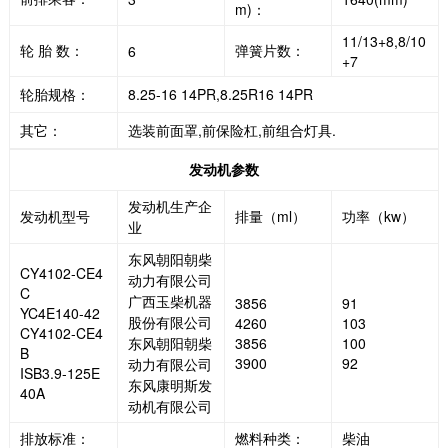
m)：
11/13+8,8/10
轮 胎 数：
弹簧片数：
6
+7
轮胎规格：
8.25-16 14PR,8.25R16 14PR
其它：
选装前面罩,前保险杠,前组合灯具.
发动机参数
发动机生产企
发动机型号
排量（ml）
功率（kw）
业
东风朝阳朝柴
CY4102-CE4
动力有限公司
C
广西玉柴机器
3856
91
YC4E140-42
股份有限公司
4260
103
CY4102-CE4
东风朝阳朝柴
3856
100
B
3900
92
动力有限公司
ISB3.9-125E
东风康明斯发
40A
动机有限公司
排放标准：
燃料种类：
柴油