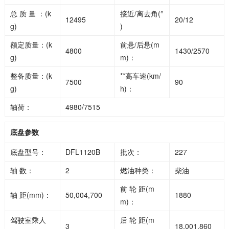
总 质 量 ：(k
接近/离去角(°
12495
20/12
g)
)
额定质量：(k
前悬/后悬(m
4800
1430/2570
g)
m)：
整备质量：(k
**高车速(km/
7500
90
g)
h)：
轴荷：
4980/7515
底盘参数
底盘型号：
DFL1120B
批次：
227
轴 数：
2
燃油种类：
柴油
前 轮 距(m
轴 距(mm)：
50,004,700
1880
m)：
驾驶室乘人
后 轮 距(m
3
18,001,860