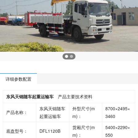
详细参数配置
东风天锦随车起重运输车
产品主要技术资料
东风天锦随车
外型尺寸(m
8700×2495×
产品名称：
起重运输车
m)：
3460
货厢尺寸(m
5400×2290×
底盘型号：
DFL1120B
m)：
550