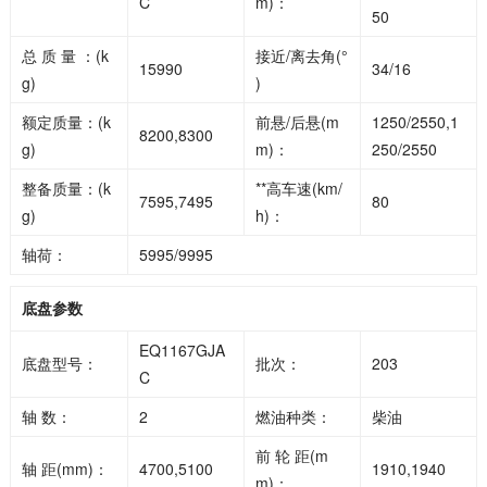
C
m)：
50
总 质 量 ：(k
接近/离去角(°
15990
34/16
g)
)
额定质量：(k
前悬/后悬(m
1250/2550,1
8200,8300
g)
m)：
250/2550
整备质量：(k
**高车速(km/
7595,7495
80
g)
h)：
轴荷：
5995/9995
底盘参数
EQ1167GJA
底盘型号：
批次：
203
C
轴 数：
2
燃油种类：
柴油
前 轮 距(m
轴 距(mm)：
4700,5100
1910,1940
m)：