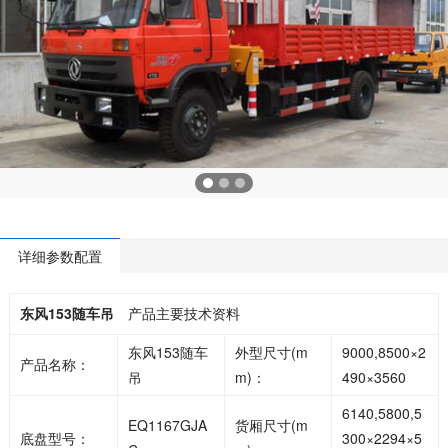
详细参数配置
东风153随车吊
产品主要技术资料
东风153随车
外型尺寸(m
9000,8500×2
产品名称：
吊
m)：
490×3560
6140,5800,5
EQ1167GJA
货厢尺寸(m
底盘型号：
300×2294×5