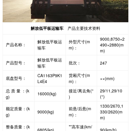
解放低平板运输车
产品主要技术资料
9000,8750×2
解放低平板运
外型尺寸(m
产品名称：
490×2880(m
输车
m)：
m)
解放低平板运
产品型号：
批次：
247
输车
货厢尺寸(m
CA1163P9K1
底盘型号：
××(mm)
L4E4
m)：
总 质 量 ：(k
接近/离去角(°
29/11,29/10
16000(kg)
(°)
g)
)
1330/2670,1
额定质量：(k
前悬/后悬(m
9000(kg)
330/2620(m
g)
m)：
m)
整备质量：(k
**高车速(km/
6805(kg)
90(km/h)