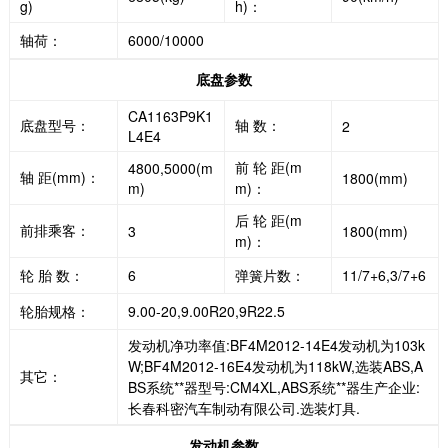
g)
h)：
轴荷：
6000/10000
底盘参数
CA1163P9K1
底盘型号：
轴 数：
2
L4E4
前 轮 距(m
4800,5000(m
轴 距(mm)：
1800(mm)
m)
m)：
后 轮 距(m
前排乘客：
3
1800(mm)
m)：
轮 胎 数：
6
弹簧片数：
11/7+6,3/7+6
轮胎规格：
9.00-20,9.00R20,9R22.5
发动机净功率值:BF4M2012-14E4发动机为103k
W;BF4M2012-16E4发动机为118kW,选装ABS,A
其它：
BS系统**器型号:CM4XL,ABS系统**器生产企业:
长春科密汽车制动有限公司.选装灯具.
发动机参数