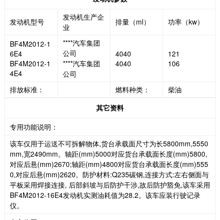
发动机生产企
发动机型号
排量（ml）
功率（kw）
业
****汽车集团
BF4M2012-1
公司
6E4
4040
121
BF4M2012-1
****汽车集团
4040
106
4E4
公司
排放标准：
燃料种类：
柴油
其它资料
专用功能说明：
该车仅用于运送不可拆解物体,货台承载面尺寸为长5800mm,5550
mm,宽2490mm。轴距(mm)5000对应货台承载面长度(mm)5800,
对应后悬(mm)2670;轴距(mm)4800对应货台承载面长度(mm)555
0,对应后悬(mm)2620。防护材料:Q235碳钢,连接方式:左右侧面与
平板采用焊接连接, 后部斜坡与后防护干涉,故后防护豁免,该车采用
BF4M2012-16E4发动机实测油耗值为28.2。该车应装行驶记录
仪。