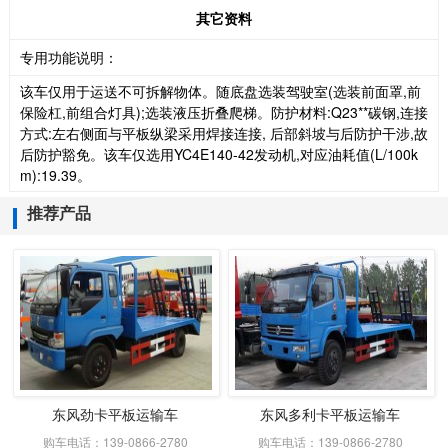
其它资料
专用功能说明：
该车仅用于运送不可拆解物体。随底盘选装驾驶室(选装前面罩,前
保险杠,前组合灯具);选装液压折叠爬梯。防护材料:Q23**碳钢,连接
方式:左右侧面与平板纵梁采用焊接连接, 后部斜坡与后防护干涉,故
后防护豁免。该车仅选用YC4E140-42发动机,对应油耗值(L/100k
m):19.39。
推荐产品
东风劲卡平板运输车
东风多利卡平板运输车
购车电话：139-0866-2780
购车电话：139-0866-2780