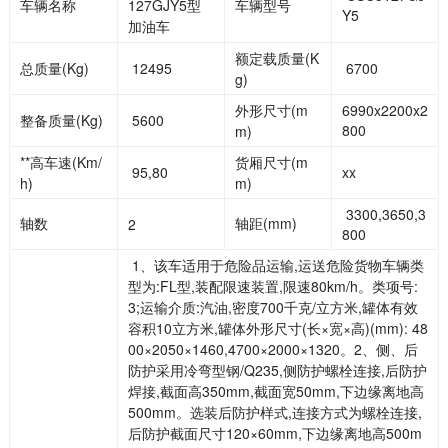
车辆名称
127GJY5型
车辆型号
Y5
加油车
额定载质量(K
总质量(Kg)
12495
6700
g)
外形尺寸(m
6990x2200x2
整备质量(Kg)
5600
800
m)
**高车速(Km/
货厢尺寸(m
95,80
xx
h)
m)
3300,3650,3
轴数
轴距(mm)
2
800
1、该车适用于危险品运输,运送危险货物车辆类
型为:FL型,装配限速装置,限速80km/h。类项号:
3;运输介质:汽油,密度700千克/立方米,罐体有效
容积10立方米,罐体外形尺寸(长×宽×高)(mm): 48
00×2050×1460,4700×2000×1320。2、侧、后
防护采用冷弯型钢/Q235,侧防护螺栓连接,后防护
焊接,截面高350mm,截面宽50mm,下边缘离地高
500mm。选装后防护样式,连接方式为螺栓连接,
后防护截面尺寸120×60mm,下边缘离地高500m