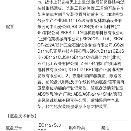
m。罐体上部选装无上走道;选装后部爬梯结构;选
装弧形挡泥板。选装工具箱位置,工具箱可装在车
架左侧或右侧且安装位置可前后变化。加油机型
号及生产企业:BL1111Z/珠海市贝林加油设备有
配置
限公司中山分公司,HS1812B/托肯恒山科技(广
州)有限公司,SKES-1112/恒和嘉华科技有限公司
(上海伯莱机械有限公司),SK20QF-111A、SK20
QF-222A/郑州三金石油设备制造有限公司,CS20
D1110F/正星科技有限公司,JSK-70B1121CZ,JS
K-70B1121C,JSK45B1121C/稳恩佳力佳(北京)
石油化工设备有限公司, ZH6444/佛山市众泽机
电科技有限公司, XTST121BF1/邢台正润通科技
发展有限公司。3、仅选用消声器前置、限速装
置、前轮盘式制动及子午线轮胎的底盘;该车装有
卫星定位功能的行驶记录仪。随底盘选装驾驶室,
ABS型号/生产厂家: ABS/ASR-24V-4S/4M/襄阳
东风隆诚机械有限责任公司。后轴采用空气悬
架。转向轮安装轮胎爆胎应急防护装置。
【底盘技术参数】
EQ1127SJ8
底盘型号
燃料种类
柴油
GDC