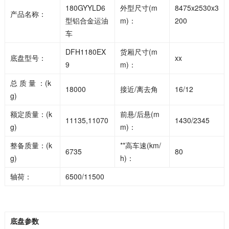
180GYYLD6
外型尺寸(m
8475x2530x3
产品名称：
型铝合金运油
m)：
200
车
DFH1180EX
货厢尺寸(m
底盘型号：
xx
9
m)：
总 质 量 ：(k
18000
接近/离去角
16/12
g)
额定质量：(k
前悬/后悬(m
11135,11070
1430/2345
g)
m)：
整备质量：(k
**高车速(km/
6735
80
g)
h)：
轴荷：
6500/11500
底盘参数