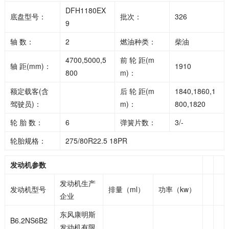
DFH1180EX
底盘型号：
批次：
326
9
轴 数：
2
燃油种类：
柴油
4700,5000,5
前 轮 距(m
轴 距(mm)：
1910
800
m)：
额定载客(含
后 轮 距(m
1840,1860,1
驾驶员)：
m)：
800,1820
轮 胎 数：
6
弹簧片数：
3/-
轮胎规格：
275/80R22.5 18PR
发动机参数
发动机生产
发动机型号
排量（ml）
功率（kw）
企业
东风康明斯
B6.2NS6B2
发动机有限