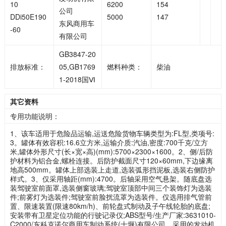
10
6200
154
公司
DDi50E190
5000
147
东风商用车
-60
有限公司
GB3847-20
排放标准：
05,GB1769
燃料种类：
柴油
1-2018国Ⅵ
其它资料
专用功能说明：
1、该车适用于危险品运输,运送危险货物车辆类型为:FL型,类项号:
3。罐体有效容积:16.6立方米,运输介质:汽油,密度:700千克/立方
米,罐体外形尺寸(长×宽×高)(mm):5700×2300×1600。2、侧/后防
护材料为铝合金,螺栓连接。后防护截面尺寸120×60mm,下边缘离
地高500mm。罐体上部选装上走道,选装弧形挡泥板,选装右侧防护
样式。3、仅采用轴距(mm):4700。后轴采用空气悬架。随底盘选
装驾驶室前面罩,选装侧窗玻璃;驾驶室顶部中间三个装饰灯为选装
件;前雾灯为选装件;驾驶室前脸扰流罩为选装件。仅选用排气管前
置、限速装置(限速80km/h)、前轮盘式制动及子午线轮胎的底盘;
安装带有卫星定位功能的行驶记录仪;ABS型号/生产厂家:3631010-
C2000/东科克诺尔商用车制动系统(十堰)有限公司。采用的发动机