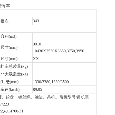
型清障车
告批次
343
容积(m3)
9910，
尺寸(mm)
10430X2530X3650,3750,3950
尺寸(mm)
XX
挂车总质量(kg)
**大载质量(kg)
/后悬(mm)
1330/3380,1330/3500
车速(km/h)
89,95
臂、绞盘、钢丝绳、油缸、吊机。吊机型号/吊机重
/223
/14700/31