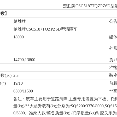
楚胜牌CSC5187TQZPZ6D
参数】
楚胜牌
公
楚胜牌CSC5187TQZPZ6D型清障车
18000
罐体
外形
14700,13800
货厢
准拖
数(人)
2,3
鞍座
°)
19/10
前悬
6500/11500
**高
备注：该车主要用于道路清障,主要专用装置为平板、托
量(kg)/**大起升载荷(kg)分别为:SQS200/3370/8000,SQS157
0/6300。准乘人数/整备质量(kg) /托举质量(kg)对应关系为:2人