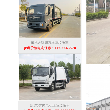
东风天锦18方压缩垃圾车
参考价格电询优惠：139-0866-2780
跃进6方纯电动压缩垃圾车