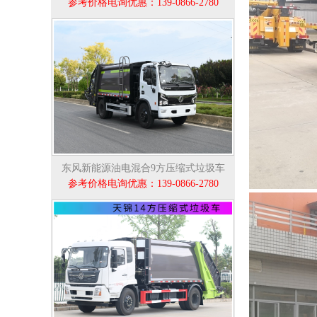
参考价格电询优惠：139-0866-2780
东风新能源油电混合9方压缩式垃圾车
参考价格电询优惠：139-0866-2780