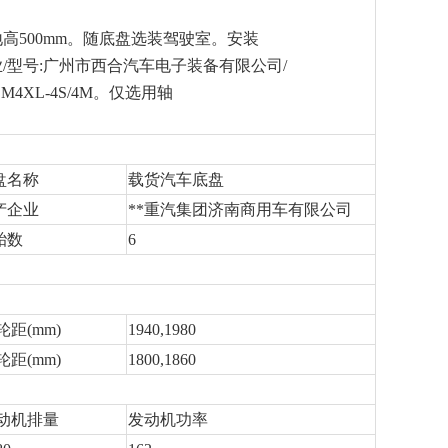
地高500mm。随底盘选装驾驶室。安装
/型号:广州市西合汽车电子装备有限公司/
M4XL-4S/4M。仅选用轴
盘名称
载货汽车底盘
产企业
**重汽集团济南商用车有限公司
胎数
6
轮距(mm)
1940,1980
轮距(mm)
1800,1860
动机排量
发动机功率