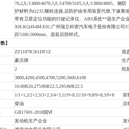
70,2人/13800/4070,3人/14700/3105,3人/13800/4005。侧防
护材料为Q235,螺栓连接,后防护由专用装置代替,下缘离
带有卫星定位功能的行驶记录仪。ABS系统**器生产企业
XH-KQ4S4M-E01,广州瑞立科密汽车电子股份有限公司/C
距5200,5600mm。选装后部样式。
参数】
ZZ1187K561DF1Z
底
豪沃牌
生
2
轮
3800,4200,4500,4700,5200,5600,6100
10.00R20,275/80R22.5,295/80R22.5
数
1/1+1,2/2+2,3/3+2,3/4+3,11/9+8,11/10+9,8/9+8,3/9+8
前
柴油
后
准
GB17691-2018国Ⅵ
发动机生产企业
发