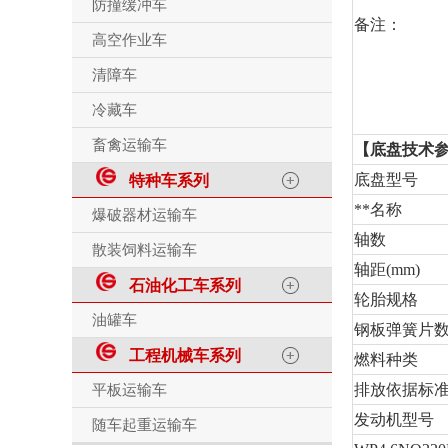
防撞缓冲车
备注：
高空作业车
清障车
冷藏车
畜禽运输车
【底盘技术
底盘型号
特种车系列
**名称
爆破器材运输车
轴数
散装饲料运输车
轴距(mm)
石油化工车系列
轮胎规格
油罐车
钢板弹簧片
工程机械车系列
燃料种类
排放依据标
平板运输车
发动机型号
随车起重运输车