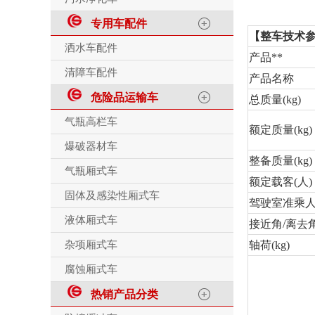
专用车配件
【整车技术
洒水车配件
产品**
清障车配件
产品名称
危险品运输车
总质量(kg)
气瓶高栏车
额定质量(kg)
爆破器材车
整备质量(kg)
气瓶厢式车
额定载客(人)
固体及感染性厢式车
驾驶室准乘人
液体厢式车
接近角/离去角(
杂项厢式车
轴荷(kg)
腐蚀厢式车
热销产品分类