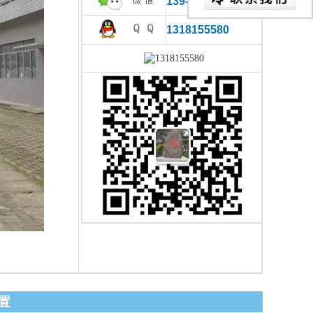
139-0866-2780
1318155580
置