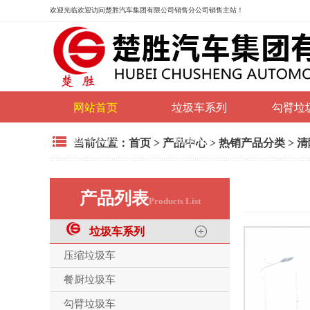
欢迎光临
欢迎访问楚胜汽车集团有限公司销售分公司销售主站！
网站首页
垃圾车系列
勾臂垃
购车流程
联系我们
当前位置：
首页
>
产品中心
>
热销产品分类
>
清
产品列表
Products List
垃圾车系列
压缩垃圾车
餐厨垃圾车
勾臂垃圾车