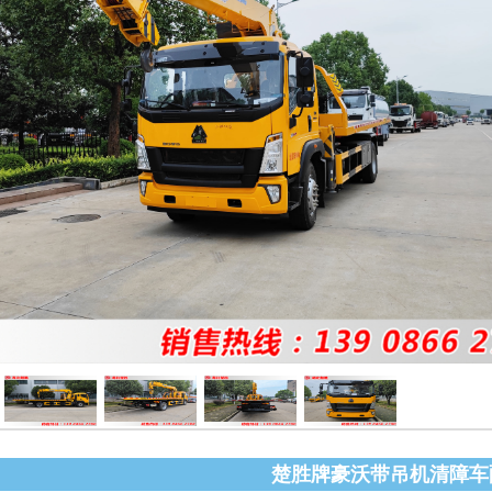
楚胜牌豪沃带吊机清障车