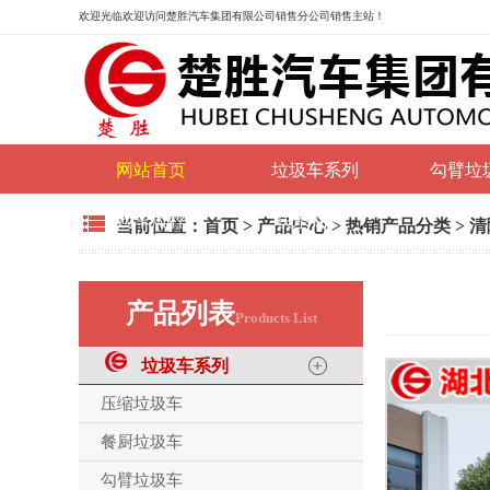
欢迎光临
欢迎访问楚胜汽车集团有限公司销售分公司销售主站！
网站首页
垃圾车系列
勾臂垃
购车流程
联系我们
当前位置：
首页
>
产品中心
>
热销产品分类
>
清
产品列表
Products List
垃圾车系列
压缩垃圾车
餐厨垃圾车
勾臂垃圾车