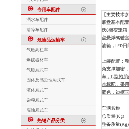
专用车配件
【主要技术
洒水车配件
底盘基本配
清障车配件
沃
档变速箱
8
点悬浮驾驶室
危险品运输车
油箱，
日
LED
气瓶高栏车
爆破器材车
上装配置：
角支撑加密
气瓶厢式车
车，L型抱胎
固体及感染性厢式车
余标配，采
液体厢式车
蓝色，边框
杂项厢式车
车辆名称
腐蚀厢式车
总质量(Kg)
热销产品分类
整备质量(Kg)