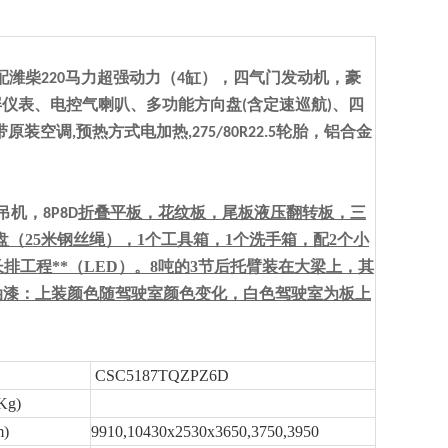
配潍柴
马力超强动力（
缸），四气门发动机，豪
220
4
屏仪表、电控气喇叭、多功能方向盘
含定速巡航
、四
(
)
带原装空调
预热方式电加热
轮胎，铝合金
,
,275/80R22.5
吊机，
折叠平板，
花纹板，尾板液压翻转板，三
8P8D
绞盘（25米钢丝绳），1个工具箱，1个洗手箱，配2个小
长排工程
**（
LED
）
。
8吨的3节后托臂装在大梁上，其
)油漆：
上装颜色随驾驶室颜色变化，白色驾驶室为
板上
CSC5187TQZPZ6D
g)
)
9910,10430x2530x3650,3750,3950