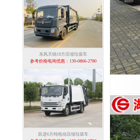
东风天锦18方压缩垃圾车
参考价格电询优惠：139-0866-2780
跃进6方纯电动压缩垃圾车