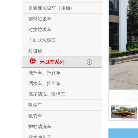
自装卸垃圾车（挂桶）
摆臂垃圾车
对接垃圾车
自卸式垃圾车
垃圾桶
环卫车系列
洗扫车、扫路车
洒水车、抑尘车
高压清洗、吸污车
吸尘车
吸粪车
护栏清洗车
污水净化车