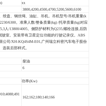
)
xx
3800,4200,4500,4700,5200,5600,6100
、绞盘、钢丝绳、油缸、吊机。吊机型号/吊机重量(k
157/2230/6300。准乘人数/整备质量(kg) /托举质量(kg)对应
00/3105,3人/13800/4005。侧防护材料为Q235,螺栓连接,后防
装驾驶室。安装带有卫星定位功能的行驶记录仪。ABS
司/XH-KQ4S4M-E01,广州瑞立科密汽车电子股份
0mm。选装后部样式。
柴油
6
功率(Kw)
910;4088;491
162;162;180;140;166