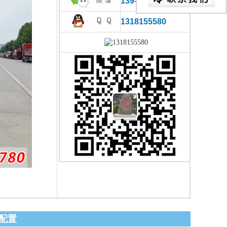
139-0866-2780
1318155580
配置