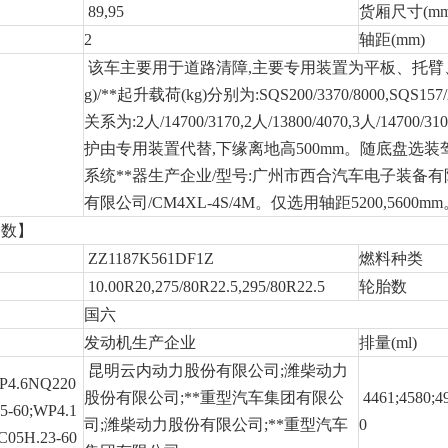
89,95
货厢尺寸(mm
2
轴距(mm)
该车主要用于道路清障,主要专用装置为平板、托臂
g)/**起升载荷(kg)分别为:SQS200/3370/8000,SQS
关系为:2人/14700/3170,2人/13800/4070,3人/147
护由专用装置代替,下缘离地高500mm。随底盘选
系统**器生产企业/型号:广州市西合汽车电子装备有限公
有限公司/CM4XL-4S/4M。仅选用轴距5200,560
参数】
ZZ1187K561DF1Z
燃料种类
10.00R20,275/80R22.5,295/80R22.5
轮胎数
国六
发动机生产企业
排量(ml)
昆明云内动力股份有限公司;潍柴动力
P4.6NQ220
股份有限公司;**重型汽车集团有限公
4461;4580;4
5-60;WP4.1
司;潍柴动力股份有限公司;**重型汽车
0
05H.23-60