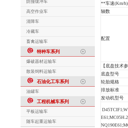
防撞缓冲车
**车速(Km/h)
轴数
高空作业车
清障车
冷藏车
配置
畜禽运输车
特种车系列
爆破器材运输车
【底盘技术
散装饲料运输车
底盘型号
石油化工车系列
轮胎规格
排放标准
油罐车
发动机型号
工程机械车系列
D45TCIF1;W
平板运输车
E61;MC05H.2
随车起重运输车
NQ190E61;MC