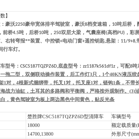
参数】
置：豪沃
豪华宽体排半驾驶室，豪沃
档变速箱，
吨后桥，
2250
8
10
，前桥
吨，后桥
吨，
双层大梁，气囊座椅
高档
，彩
4.5
10
250
(
PU)
、右转弯报**装置、中控锁
电动门窗
遥控钥匙
悬架：
+
+
,
11/9+8,
间行车灯。
整车型号：
底盘型号：
，可配
吨
CSC5187TQZPZ6D,
zz1187k561df1z
8
，
一拖二型，双侧联动操作装置，后工作灯
3只，1个40KN液压
架1对，
4
根
新式
捆绑带，托叉
1对，托叉座1对，链钩1条，
不带
用海战力油缸，土耳其的多路阀和平衡阀，严格按外观制作。
(3
玉白，
黄色驾驶室为板上两边黑色中间黄色，
贴反光条
楚胜牌CSC5187TQZPZ6D型清障车
车辆型号
18000
额定载质量(K
14700,13800
外形尺寸(mm