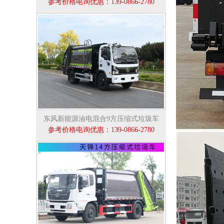
参考价格电询优惠：139-0866-2780
东风新能源油电混合9方压缩式垃圾车
参考价格电询优惠：139-0866-2780