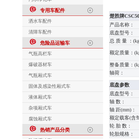
专用车配件
楚胜牌CSC5
洒水车配件
产品名称：
清障车配件
底盘型号：
总 质 量 ：(kg
危险品运输车
额定质量：(kg
气瓶高栏车
爆破器材车
整备质量：(kg
轴荷：
气瓶厢式车
底盘参数
固体及感染性厢式车
底盘型号：
液体厢式车
轴 数：
杂项厢式车
轴 距(mm)：
额定载客(含
腐蚀厢式车
轮 胎 数：
热销产品分类
轮胎规格：