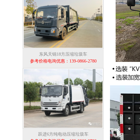
东风天锦18方压缩垃圾车
参考价格电询优惠：139-0866-2780
跃进6方纯电动压缩垃圾车