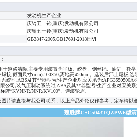
发动机生产企业
庆铃五十铃(重庆)发动机有限公司
庆铃五十铃(重庆)发动机有限公司
GB3847-2005,GB17691-2018国Ⅵ
明：
用于道路清障,主要专用装置为平板、绞盘、钢丝绳、油缸。托举质量:
焊接,截面尺寸(mm):100×50,离地高450mm。选装后部上尾
系统时,ABS及其**器型号/生产企业对应关系为:APG3550500
公司;装气压制动系统时,ABS及其**器型号/生产企业对应关系为:
牌“KVNNR/NNR/KV100”、选装轮眉。
及图片请直接与我公司联系，以上产品介绍仅作参考，定车请以
楚胜牌CSC5043TQZPW6