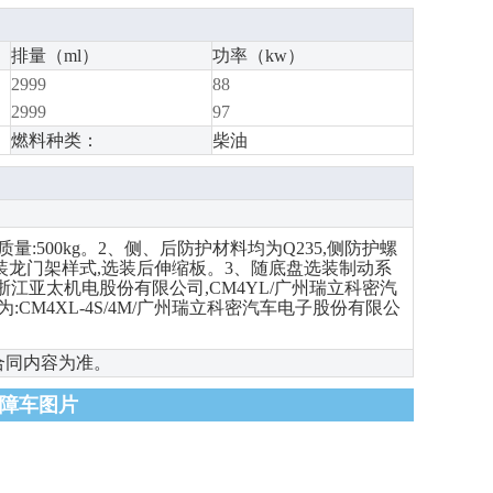
排量（ml）
功率（kw）
2999
88
2999
97
燃料种类：
柴油
500kg。2、侧、后防护材料均为Q235,侧防护螺
板,选装龙门架样式,选装后伸缩板。3、随底盘选装制动系
A/浙江亚太机电股份有限公司,CM4YL/广州瑞立科密汽
CM4XL-4S/4M/广州瑞立科密汽车电子股份有限公
合同内容为准。
型清障车图片