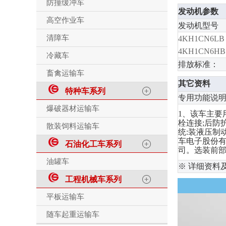
防撞缓冲车
发动机参数
高空作业车
发动机型号
清障车
4KH1CN6LB
4KH1CN6HB
冷藏车
排放标准：
畜禽运输车
其它资料
特种车系列
专用功能说
爆破器材运输车
1、该车主要
栓连接;后防护
散装饲料运输车
统:装液压制动
车电子股份有限
石油化工车系列
司。选装前部标
油罐车
※ 详细资料
工程机械车系列
平板运输车
随车起重运输车