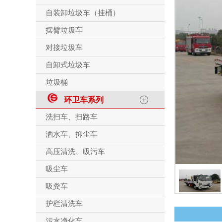
自装卸垃圾车（挂桶）
摆臂垃圾车
对接垃圾车
自卸式垃圾车
垃圾桶
环卫车系列
洗扫车、扫路车
洒水车、抑尘车
高压清洗、吸污车
吸尘车
吸粪车
护栏清洗车
污水净化车