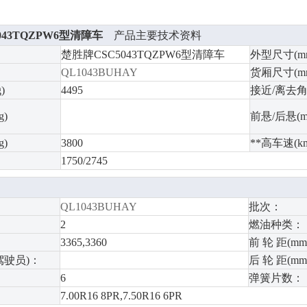
043TQZPW6型清障车
产品主要技术资料
楚胜牌CSC5043TQZPW6型清障车
外型尺寸(m
QL1043BUHAY
货厢尺寸(m
)
4495
接近/离去
)
前悬/后悬(m
)
3800
**高车速(km
1750/2745
QL1043BUHAY
批次：
2
燃油种类：
3365,3360
前 轮 距(mm
驾驶员)：
后 轮 距(mm
6
弹簧片数：
7.00R16 8PR,7.50R16 6PR