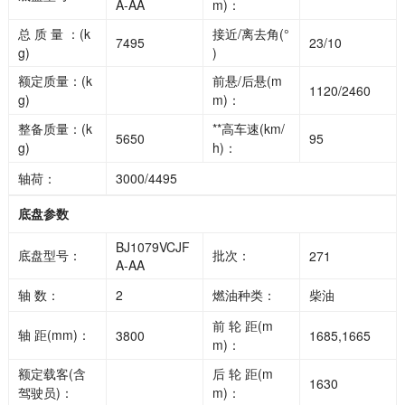
A-AA
m)：
总 质 量 ：(k
接近/离去角(°
7495
23/10
g)
)
额定质量：(k
前悬/后悬(m
1120/2460
g)
m)：
整备质量：(k
**高车速(km/
5650
95
g)
h)：
轴荷：
3000/4495
底盘参数
BJ1079VCJF
底盘型号：
批次：
271
A-AA
轴 数：
2
燃油种类：
柴油
前 轮 距(m
轴 距(mm)：
3800
1685,1665
m)：
额定载客(含
后 轮 距(m
1630
驾驶员)：
m)：