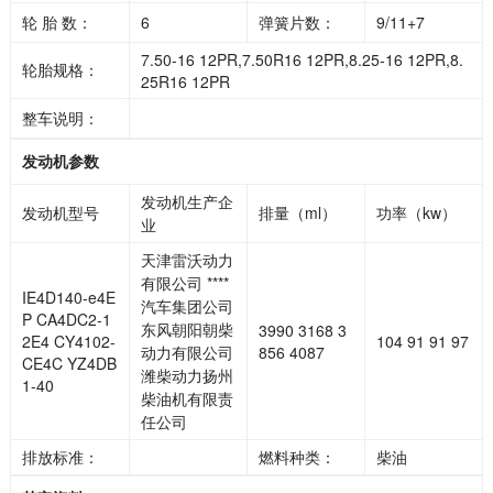
轮 胎 数：
6
弹簧片数：
9/11+7
7.50-16 12PR,7.50R16 12PR,8.25-16 12PR,8.
轮胎规格：
25R16 12PR
整车说明：
发动机参数
发动机生产企
发动机型号
排量（ml）
功率（kw）
业
天津雷沃动力
有限公司 ****
IE4D140-e4E
汽车集团公司
P CA4DC2-1
东风朝阳朝柴
3990 3168 3
2E4 CY4102-
104 91 91 97
动力有限公司
856 4087
CE4C YZ4DB
潍柴动力扬州
1-40
柴油机有限责
任公司
排放标准：
燃料种类：
柴油