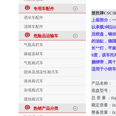
专用车配件
楚胜牌CSC5
洒水车配件
上装部分：
清障车配件
以承载
3
吨以
压绞盘，钢
危险品运输车
的油缸，德
气瓶高栏车
长**灯，平
爆破器材车
8
度，该车托
捆绑带，两个
气瓶厢式车
适用于小轿
固体及感染性厢式车
液体厢式车
产品名称：
杂项厢式车
底盘型号：
总 质 量 ：(kg
腐蚀厢式车
额定质量：(kg
热销产品分类
整备质量：(kg