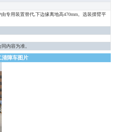
后防护由专用装置替代,下边缘离地高470mm。选装摆臂平
合同内容为准。
二清障车图片