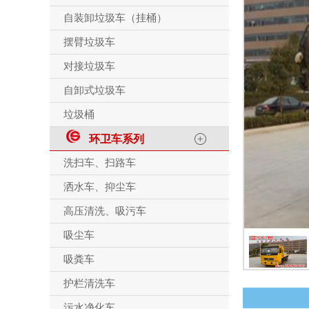
自装卸垃圾车（挂桶）
摆臂垃圾车
对接垃圾车
自卸式垃圾车
垃圾桶
环卫车系列
洗扫车、扫路车
洒水车、抑尘车
高压清洗、吸污车
吸尘车
吸粪车
护栏清洗车
污水净化车