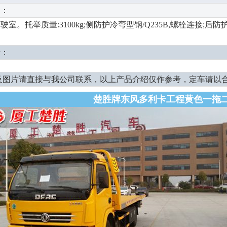
明：
室。托举质量:3100kg;侧防护冷弯型钢/Q235B,螺栓连接;
示：
及图片请直接与我公司联系，以上产品介绍仅作参考，定车请以
楚胜牌东风多利卡工程黄色一拖