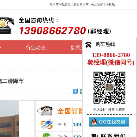
专用车网站首页
|
购买专用车
|
关注我们
|
手机版
购车热线
心
行业动态
售后服务
139-0866-2780
郭经理(微信同号)
拖二清障车
全天24小时专人接听
139-0866-2780