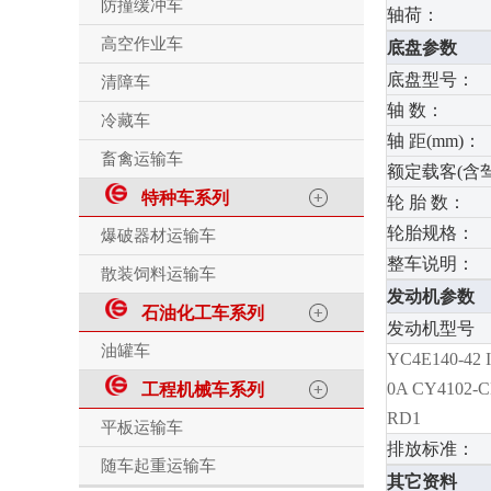
防撞缓冲车
轴荷：
高空作业车
底盘参数
底盘型号：
清障车
轴 数：
冷藏车
轴 距(mm)：
畜禽运输车
额定载客(含
特种车系列
轮 胎 数：
轮胎规格：
爆破器材运输车
整车说明：
散装饲料运输车
发动机参数
石油化工车系列
发动机型号
油罐车
YC4E140-42 I
0A CY4102-
工程机械车系列
RD1
平板运输车
排放标准：
随车起重运输车
其它资料