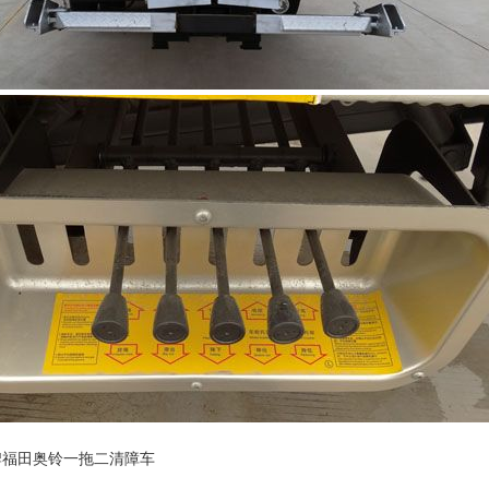
牌福田奥铃一拖二清障车