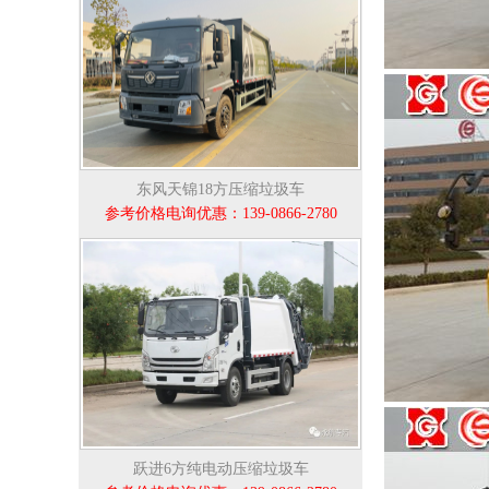
东风天锦18方压缩垃圾车
参考价格电询优惠：139-0866-2780
跃进6方纯电动压缩垃圾车