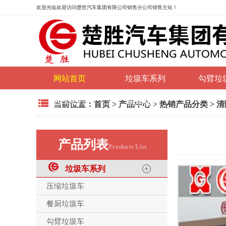
欢迎光临
欢迎访问楚胜汽车集团有限公司销售分公司销售主站！
网站首页
垃圾车系列
勾臂垃
购车流程
联系我们
当前位置：
首页
>
产品中心
>
热销产品分类
>
清
产品列表
Products List
垃圾车系列
压缩垃圾车
餐厨垃圾车
勾臂垃圾车