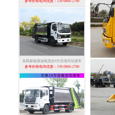
参考价格电询优惠：139-0866-2780
东风新能源油电混合9方压缩式垃圾车
参考价格电询优惠：139-0866-2780