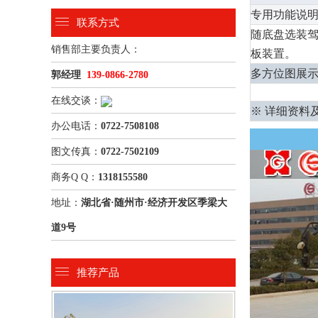
专用功能说
联系方式
随底盘选装驾驶
销售部主要负责人：
板装置。
多方位图展
郭经理
139-0866-2780
在线交谈：
※ 详细资料
办公电话：
0722-7508108
图文传真：
0722-7502109
商务Q Q：
1318155580
地址：
湖北省·随州市·经济开发区季梁大
道9号
推荐产品