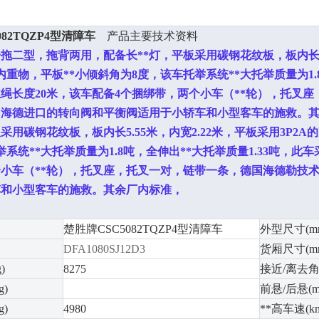
082TQZP4型清障车
产品主要技术资料
一拖二型，拖背两用，配备长**灯，平板采用碳钢花纹板，板内
内重物，平板**小倾斜角为
8
度，该车托举系统**大托举质量为
1.
丝绳长度
20
米，该车配备
4
个捆绑带，两个小车（**轮），托叉座
国海德进口的转向阀和平衡阀
适用于小轿车和小型客车的施救。
板采用碳钢花纹板，板内长
5.55
米，内宽
2.22
米，
平板采用
3P2A
的
举系统**大托举质量为
1.8
吨，全伸出**大托举质量
1.33
吨，此车
小车（**轮），托叉座，托叉一对，链带一条，德
国海德勒技
车和小型客车的施救。其余厂内标准，
楚胜牌CSC5082TQZP4型清障车
外型尺寸(m
DFA1080SJ12D3
货厢尺寸(m
)
8275
接近/离去角(
)
前悬/后悬(m
)
4980
**高车速(km