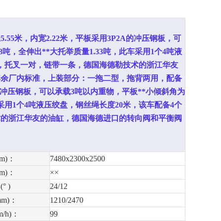
长
5.55
米，内宽
2.22
米，
平板采用
3P2A
的冲压钢板，
可
8
吨，全伸出**大托举质量
1.33
吨，此车采用
1
个
4
吨液
，托叉一对，链带一条，德
国海德勒技术的浙江华友
其余厂内标准，
上装部分：
一拖二型，拖背两用，配备
冲压钢板，
可以承载
3
吨以内重物，平板**小倾斜角为
采用
1
个
4
吨液压绞盘，钢丝绳长度
20
米，该车配备
4
个
术的浙江华友的油缸，德国海德进口的转向阀和平衡阀
m)：
7480x2300x2500
m)：
××
° )
24/12
m)：
1210/2470
/h)：
99