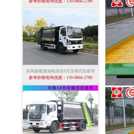
参考价格电询优惠：139-0866-2780
东风新能源油电混合9方压缩式垃圾车
参考价格电询优惠：139-0866-2780