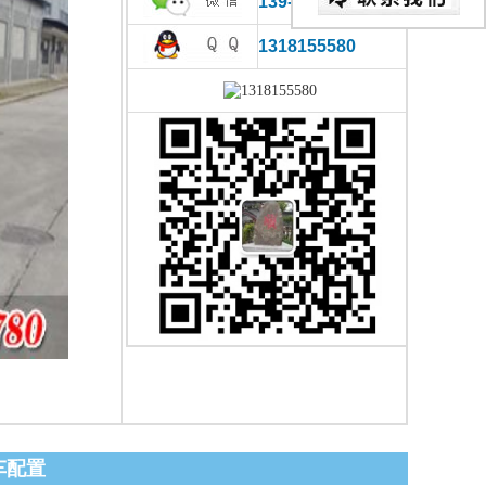
139-0866-2780
1318155580
车配置