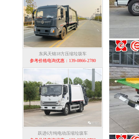
东风天锦18方压缩垃圾车
参考价格电询优惠：139-0866-2780
跃进6方纯电动压缩垃圾车