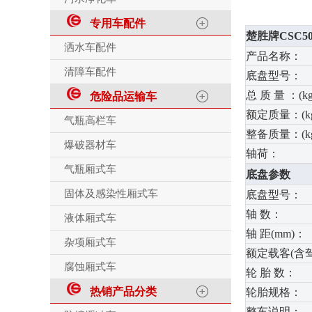
专用车配件
楚胜牌CSC5
洒水车配件
产品名称：
清障车配件
底盘型号：
总 质 量 ：(kg
危险品运输车
额定质量：(kg
气瓶高栏车
整备质量：(kg
爆破器材车
轴荷：
气瓶厢式车
底盘参数
固体及感染性厢式车
底盘型号：
轴 数：
液体厢式车
轴 距(mm)：
杂项厢式车
额定载客(含
腐蚀厢式车
轮 胎 数：
热销产品分类
轮胎规格：
整车说明：