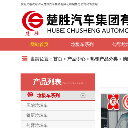
欢迎光临
欢迎访问楚胜汽车集团有限公司销售分公司销售主站！
网站首页
垃圾车系列
勾臂垃
购车流程
联系我们
当前位置：
首页
>
产品中心
>
热销产品分类
>
清
产品列表
Products List
垃圾车系列
压缩垃圾车
餐厨垃圾车
勾臂垃圾车