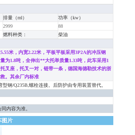
排量（ml）
功率（kw）
2999
88
燃料种类：
柴油
长
5.55
米，内宽
2.22
米，平板
平板采用
3P2A
的冲压钢
质量为
1.8
吨，全伸出**大托举质量
1.33
吨，此车采用
1
，托叉座，托叉一对，链带一条，德
国海德勒技术的浙
施救。其余厂内标准
弯型钢/Q235B,螺栓连接。后防护由专用装置替代。
合同内容为准。
车图片