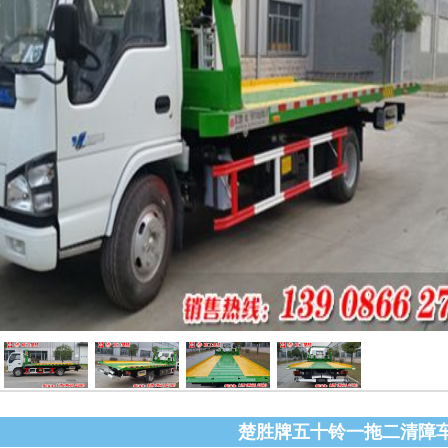
楚胜牌五十铃一拖二清障