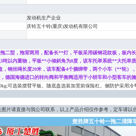
发动机生产企业
庆铃五十铃(重庆)发动机有限公司
一拖二型，拖背两用，配备长**灯，平板采用碳钢花纹板，板内
载
3
吨以内重物，平板**小倾斜角为
8
度，该车托举系统**大托举
盘，钢丝绳长度
20
米，该车配备
4
个捆绑带，两个小车（**轮）
缸，德国海德进口的转向阀和平衡阀
适用于小轿车和小型客车的
800kg;可选装摆臂平板。随底盘选装加宽前保险杠。侧防护采用冷
及图片请直接与我公司联系，以上产品介绍仅作参考，定车请以
楚胜牌五十铃一拖二清障