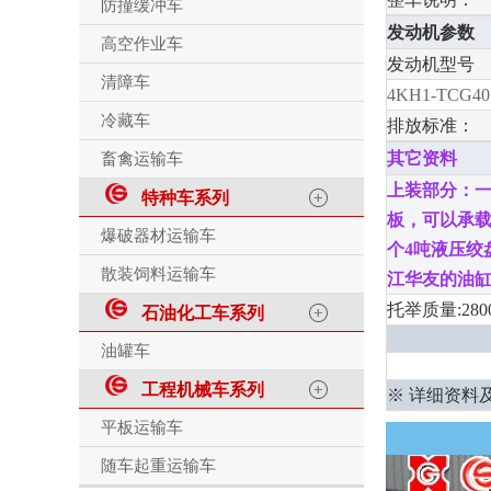
防撞缓冲车
发动机参数
高空作业车
发动机型号
清障车
4KH1-TCG40
冷藏车
排放标准：
其它资料
畜禽运输车
上装部分：
特种车系列
板，
可以承
爆破器材运输车
个
4
吨液压绞
散装饲料运输车
江华友的油
托举质量:2
石油化工车系列
油罐车
工程机械车系列
※ 详细资料
平板运输车
随车起重运输车