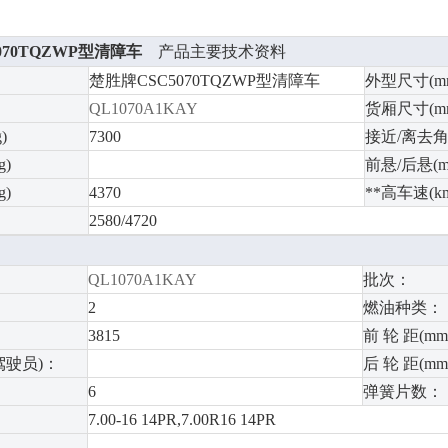
070TQZWP型清障车
产品主要技术资料
楚胜牌CSC5070TQZWP型清障车
外型尺寸(m
QL1070A1KAY
货厢尺寸(m
)
7300
接近/离去角(
)
前悬/后悬(m
)
4370
**高车速(km
2580/4720
QL1070A1KAY
批次：
2
燃油种类：
3815
前 轮 距(mm
驾驶员)：
后 轮 距(mm
6
弹簧片数：
7.00-16 14PR,7.00R16 14PR