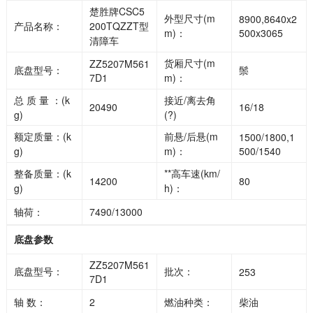
楚胜牌CSC5
外型尺寸(m
8900,8640x2
产品名称：
200TQZZT型
m)：
500x3065
清障车
货厢尺寸(m
ZZ5207M561
底盘型号：
鬃
7D1
m)：
总 质 量 ：(k
接近/离去角
20490
16/18
g)
(?)
额定质量：(k
前悬/后悬(m
1500/1800,1
g)
m)：
500/1540
整备质量：(k
**高车速(km/
14200
80
g)
h)：
轴荷：
7490/13000
底盘参数
ZZ5207M561
底盘型号：
批次：
253
7D1
轴 数：
2
燃油种类：
柴油