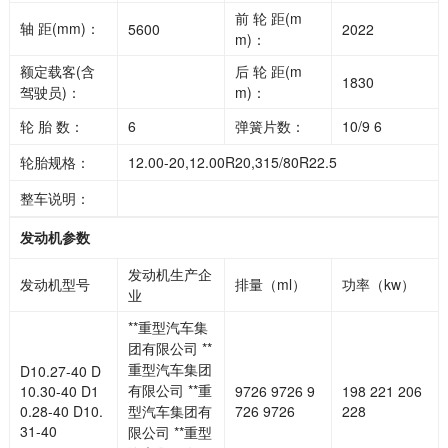
前 轮 距(m
轴 距(mm)：
5600
2022
m)：
额定载客(含
后 轮 距(m
1830
驾驶员)：
m)：
轮 胎 数：
6
弹簧片数：
10/9 6
轮胎规格：
12.00-20,12.00R20,315/80R22.5
整车说明：
发动机参数
发动机生产企
发动机型号
排量（ml）
功率（kw）
业
**重型汽车集
团有限公司 **
重型汽车集团
D10.27-40 D
有限公司 **重
10.30-40 D1
9726 9726 9
198 221 206
0.28-40 D10.
型汽车集团有
726 9726
228
31-40
限公司 **重型