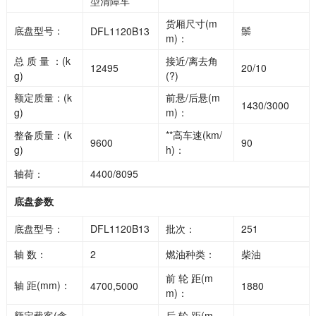
型清障车
货厢尺寸(m
底盘型号：
鬃
DFL1120B13
m)：
总 质 量 ：(k
接近/离去角
12495
20/10
g)
(?)
额定质量：(k
前悬/后悬(m
1430/3000
g)
m)：
整备质量：(k
**高车速(km/
9600
90
g)
h)：
轴荷：
4400/8095
底盘参数
底盘型号：
DFL1120B13
批次：
251
轴 数：
2
燃油种类：
柴油
前 轮 距(m
轴 距(mm)：
4700,5000
1880
m)：
额定载客(含
后 轮 距(m