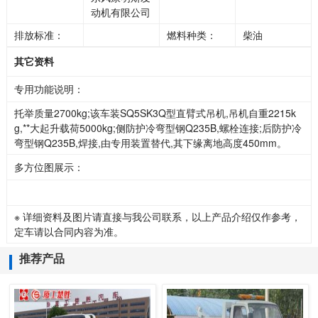
动机有限公司
排放标准：
燃料种类：
柴油
其它资料
专用功能说明：
托举质量2700kg;该车装SQ5SK3Q型直臂式吊机,吊机自重2215k
g,**大起升载荷5000kg;侧防护冷弯型钢Q235B,螺栓连接;后防护冷
弯型钢Q235B,焊接,由专用装置替代,其下缘离地高度450mm。
多方位图展示：
※ 详细资料及图片请直接与我公司联系，以上产品介绍仅作参考，
定车请以合同内容为准。
推荐产品