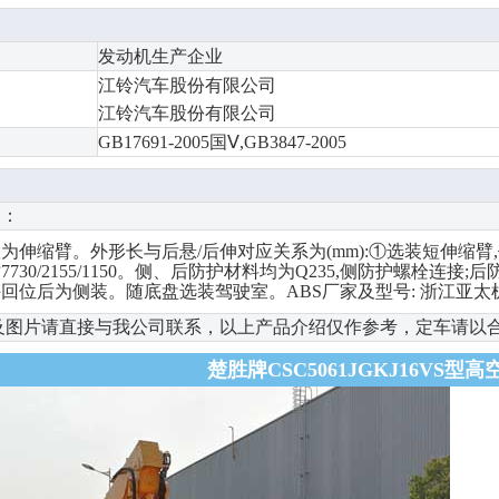
发动机生产企业
江铃汽车股份有限公司
江铃汽车股份有限公司
GB17691-2005国Ⅴ,GB3847-2005
明：
伸缩臂。外形长与后悬/后伸对应关系为(mm):①选装短伸缩臂,作业高
7730/2155/1150。侧、后防护材料均为Q235,侧防护螺栓连接;后
回位后为侧装。随底盘选装驾驶室。ABS厂家及型号: 浙江亚太机电股
及图片请直接与我公司联系，以上产品介绍仅作参考，定车请以
楚胜牌CSC5061JGKJ16VS型