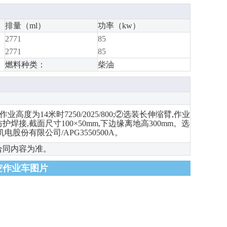
排量（ml）
功率（kw）
2771
85
2771
85
燃料种类：
柴油
度为14米时7250/2025/800;②选装长伸缩臂,作业
防护焊接,截面尺寸100×50mm,下边缘离地高300mm。选
份有限公司/APG3550500A。
合同内容为准。
高空作业车图片