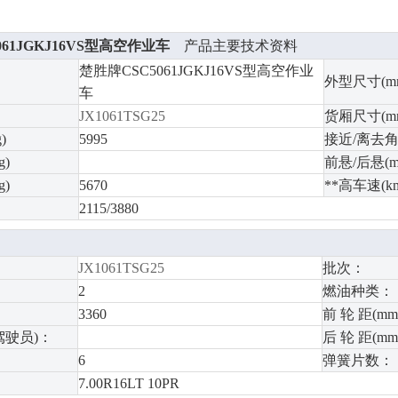
061JGKJ16VS型高空作业车
产品主要技术资料
楚胜牌CSC5061JGKJ16VS型高空作业
外型尺寸(m
车
JX1061TSG25
货厢尺寸(m
)
5995
接近/离去
)
前悬/后悬(m
)
5670
**高车速(km
2115/3880
JX1061TSG25
批次：
2
燃油种类：
3360
前 轮 距(mm
驾驶员)：
后 轮 距(mm
6
弹簧片数：
7.00R16LT 10PR