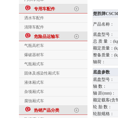
专用车配件
楚胜牌CSC5
洒水车配件
产品名称：
清障车配件
底盘型号：
危险品运输车
总 质 量 ：(kg
气瓶高栏车
额定质量：(kg
爆破器材车
整备质量：(kg
轴荷：
气瓶厢式车
底盘参数
固体及感染性厢式车
底盘型号：
液体厢式车
轴 数：
杂项厢式车
轴 距(mm)：
额定载客(含
腐蚀厢式车
轮 胎 数：
热销产品分类
轮胎规格：