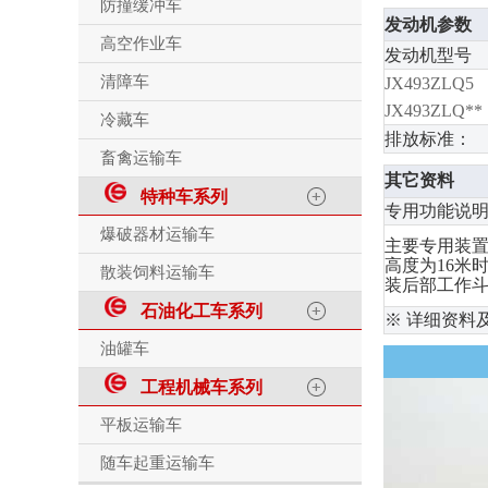
防撞缓冲车
发动机参数
高空作业车
发动机型号
清障车
JX493ZLQ5
JX493ZLQ**
冷藏车
排放标准：
畜禽运输车
其它资料
特种车系列
专用功能说
爆破器材运输车
主要专用装置为
高度为16米时
散装饲料运输车
装后部工作斗
石油化工车系列
※ 详细资料
油罐车
工程机械车系列
平板运输车
随车起重运输车