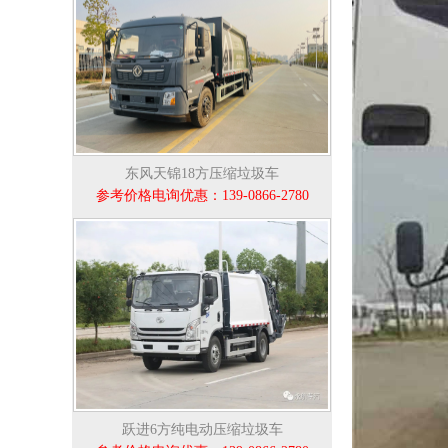
东风天锦18方压缩垃圾车
参考价格电询优惠：139-0866-2780
跃进6方纯电动压缩垃圾车