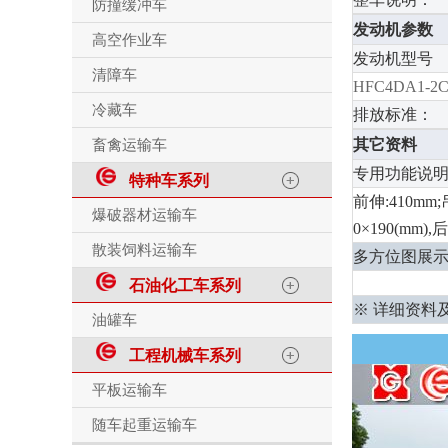
防撞缓冲车
发动机参数
高空作业车
发动机型号
清障车
HFC4DA1-2
冷藏车
排放标准：
其它资料
畜禽运输车
专用功能说
特种车系列
前伸:410m
爆破器材运输车
0×190(mm
散装饲料运输车
多方位图展
石油化工车系列
※ 详细资料
油罐车
工程机械车系列
平板运输车
随车起重运输车