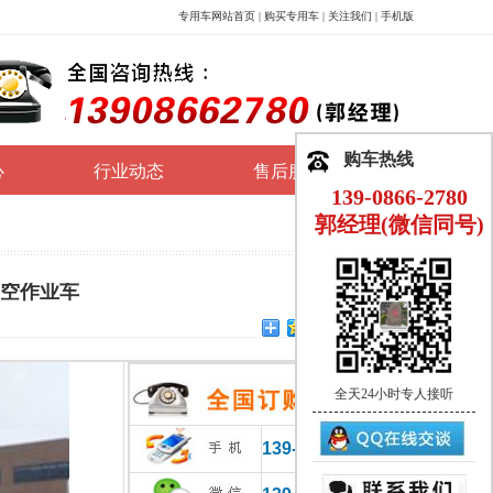
专用车网站首页
|
购买专用车
|
关注我们
|
手机版
购车热线
心
行业动态
售后服务
139-0866-2780
郭经理(微信同号)
型高空作业车
全天24小时专人接听
139-0866-2780