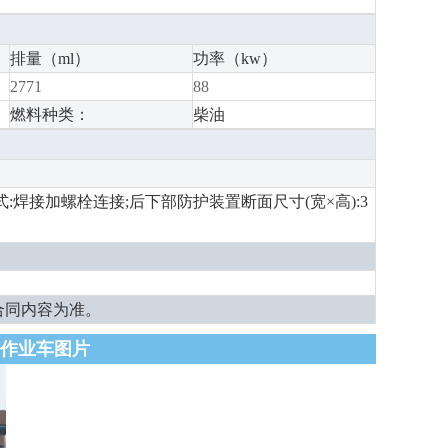
排量（ml）
功率（kw）
2771
88
燃料种类：
柴油
式:焊接加螺栓连接;后下部防护装置断面尺寸(宽×高):3
合同内容为准。
高空作业车图片