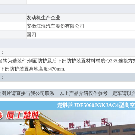
发动机生产企业
C
安徽江淮汽车股份有限公司
国四
明：
m;吊钩为选装件;侧面防护及后下部防护装置材料材质:Q235,连接方
),后下部防护装置离地高度:470mm.
示：
及图片请直接与我公司联系，以上产品介绍仅作参考，定车请以
楚胜牌JDF5060JGKJAC4型