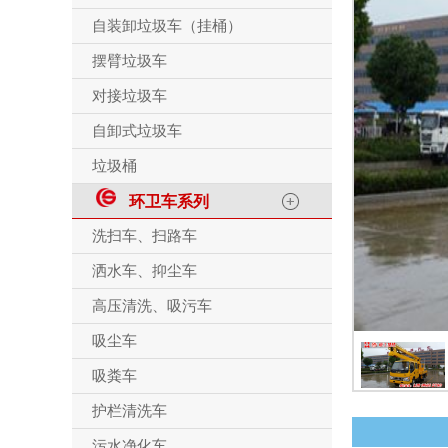
自装卸垃圾车（挂桶）
摆臂垃圾车
对接垃圾车
自卸式垃圾车
垃圾桶
环卫车系列
洗扫车、扫路车
洒水车、抑尘车
高压清洗、吸污车
吸尘车
吸粪车
护栏清洗车
污水净化车