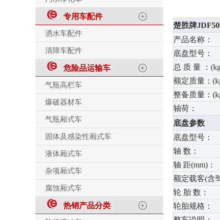
专用车配件
楚胜牌JDF5
洒水车配件
产品名称：
清障车配件
底盘型号：
总 质 量 ：(kg
危险品运输车
额定质量：(kg
气瓶高栏车
整备质量：(kg
爆破器材车
轴荷：
气瓶厢式车
底盘参数
固体及感染性厢式车
底盘型号：
轴 数：
液体厢式车
轴 距(mm)：
杂项厢式车
额定载客(含
腐蚀厢式车
轮 胎 数：
热销产品分类
轮胎规格：
整车说明：