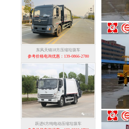
东风天锦18方压缩垃圾车
参考价格电询优惠：139-0866-2780
跃进6方纯电动压缩垃圾车