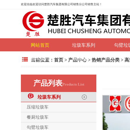
欢迎光临
欢迎访问楚胜汽车集团有限公司销售分公司销售主站！
网站首页
垃圾车系列
勾臂垃
购车流程
联系我们
当前位置：
首页
>
产品中心
>
热销产品分类
>
高
产品列表
Products List
垃圾车系列
压缩垃圾车
餐厨垃圾车
勾臂垃圾车