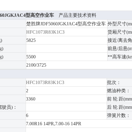
060JGKJAC4型高空作业车
产品主要技术资料
楚胜牌JDF5060JGKJAC4型高空作业车
外型尺寸(m
HFC1073R83K1C3
货厢尺寸(m
)
5825
接近/离去角(
)
前悬/后悬(m
)
5500
**高车速(km
2100/3725
HFC1073R83K1C3
批次：
2
燃油种类：
3360
前 轮 距(mm
驾驶员)：
后 轮 距(mm
6
弹簧片数：
7.00R16 14PR,7.00-16 14PR