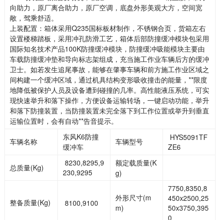
向助力，原厂离合助力，原厂空调，底盘外形美观大方，空间宽
敞，驾乘舒适。
上装配置：箱体采用Q235国标板材制作，不锈钢合页，货箱左右
设置楼梯踏板，采用冲孔防滑工艺，箱体后部防撞缓冲模块包采用
国际知名技术产品100K防撞缓冲模块，防撞缓冲吸能模块主要由
车载防撞缓冲垫和导向标志架组成，充当施工作业车辆后方的缓冲
卫士。如若发生追尾事故，能够在肇事车辆和前方施工作业区域之
间构建一个缓冲区域，通过机具结构变形吸收撞击的能量，**限度
地降低被保护人员及设备遭到碰撞的几率。高性能液压系统，可实
现快速举升和落下操作，方便设备运输转场，一键启动功能，举升
和落下防撞装置，当防撞装置未完全落下到工作位置或举升到垂直
运输位置时，会有自动**告音提示。
东风K6防撞
HYS5091TF
车辆名称
车辆型号
缓冲车
ZE6
8230,8295,9
额定载质量(K
总质量(Kg)
230,9295
g)
7750,8350,8
外形尺寸(m
450x2500,25
整备质量(Kg)
8100,9100
m)
50x3750,395
0