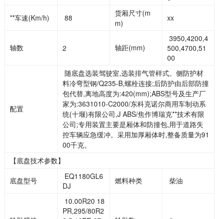
货厢尺寸(m
**车速(Km/h)
88
xx
m)
3950,4200,4
轴数
轴距(mm)
2
500,4700,51
00
随底盘选装驾驶室,选装排气管样式。侧防护材
料冷弯型钢/Q235-B,螺栓连接;后防护由后部防撞
包代替,离地高度为:420(mm);ABS型号及生产厂
家为:3631010-C2000/东科克诺尔商用车制动系
配置
统(十堰)有限公司,J ABS/焦作博瑞克**技术有限
公司;专用装置主要是厢体和防撞包,用于道路失
控车辆应急缓冲。采用加厚厢体时,整备质量为91
00千克。
【底盘技术参数】
EQ1180GL6
底盘型号
燃料种类
柴油
DJ
10.00R20 18
PR,295/80R2