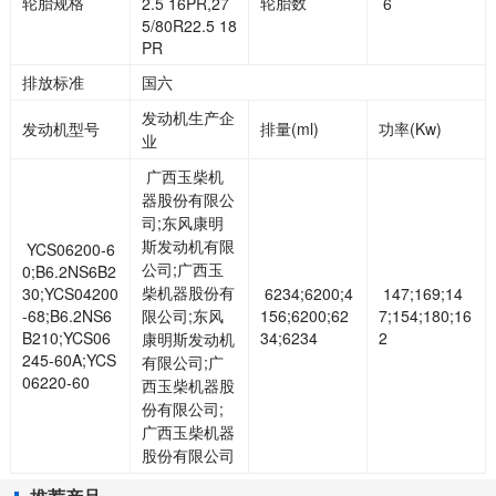
轮胎规格
轮胎数
2.5 16PR,27
6
5/80R22.5 18
PR
排放标准
国六
发动机生产企
发动机型号
排量(ml)
功率(Kw)
业
广西玉柴机
器股份有限公
司;东风康明
斯发动机有限
YCS06200-6
公司;广西玉
0;B6.2NS6B2
柴机器股份有
30;YCS04200
6234;6200;4
147;169;14
-68;B6.2NS6
限公司;东风
156;6200;62
7;154;180;16
B210;YCS06
34;6234
2
康明斯发动机
245-60A;YCS
有限公司;广
06220-60
西玉柴机器股
份有限公司;
广西玉柴机器
股份有限公司