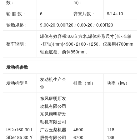
数：
m)：
轮 胎 数：
6
弹簧片数：
9/14+10
轮胎规格：
9.00-20,9.00R20,10.00-20,10.00R20
罐体有效容积:8.6立方米,罐体外形尺寸(长×长轴
整车说明：
×短轴)(mm)4900×2100×1250。仅采用4700mm
轴距底盘。前伸850mm。
发动机参数
发动机生产企
发动机型号
排量（ml）
功率（kw）
业
东风康明斯发
动机有限公司
东风康明斯发
动机有限公司
ISDe160 30 I
广西玉柴机器
4500
118
SDe185 30 Y
股份有限公司
6700
136