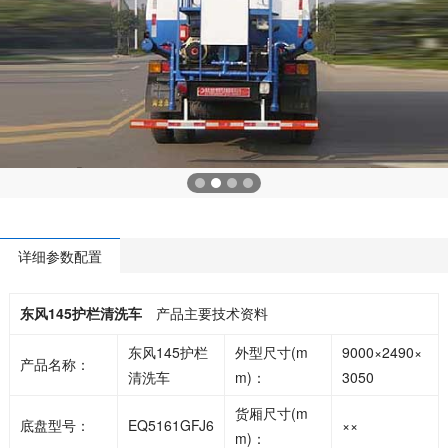
详细参数配置
东风145护栏清洗车
产品主要技术资料
东风145护栏
外型尺寸(m
9000×2490×
产品名称：
清洗车
m)：
3050
货厢尺寸(m
底盘型号：
EQ5161GFJ6
××
m)：