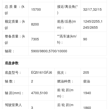
总 质 量 ：(k
接近/离去角(°
15700
32/17,32/15
g)
)
额定质量：(k
前悬/后悬(m
1245/2255,1
8200
g)
m)：
245/2655
整备质量：(k
**高车速(km/
7305
90
g)
h)：
轴荷：
5900/9800,5700/10000
底盘参数
底盘型号：
EQ5161GFJ6
批次：
205
轴 数：
2
燃油种类：
柴油
前 轮 距(m
轴 距(mm)：
4700,5100
1940
m)：
驾驶室乘人
后 轮 距(m
3
1860