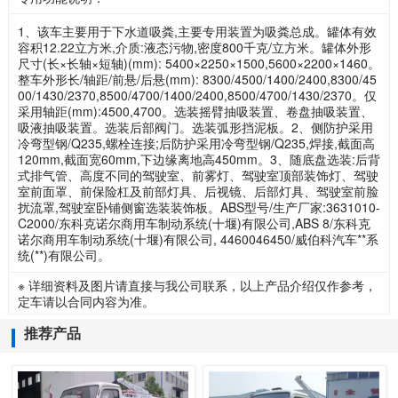
1、该车主要用于下水道吸粪,主要专用装置为吸粪总成。罐体有效
容积12.22立方米,介质:液态污物,密度800千克/立方米。罐体外形
尺寸(长×长轴×短轴)(mm): 5400×2250×1500,5600×2200×1460。
整车外形长/轴距/前悬/后悬(mm): 8300/4500/1400/2400,8300/45
00/1430/2370,8500/4700/1400/2400,8500/4700/1430/2370。仅
采用轴距(mm):4500,4700。选装摇臂抽吸装置、卷盘抽吸装置、
吸液抽吸装置。选装后部阀门。选装弧形挡泥板。2、侧防护采用
冷弯型钢/Q235,螺栓连接;后防护采用冷弯型钢/Q235,焊接,截面高
120mm,截面宽60mm,下边缘离地高450mm。3、随底盘选装:后背
式排气管、高度不同的驾驶室、前雾灯、驾驶室顶部装饰灯、驾驶
室前面罩、前保险杠及前部灯具、后视镜、后部灯具、驾驶室前脸
扰流罩,驾驶室卧铺侧窗选装装饰板。ABS型号/生产厂家:3631010-
C2000/东科克诺尔商用车制动系统(十堰)有限公司,ABS 8/东科克
诺尔商用车制动系统(十堰)有限公司, 4460046450/威伯科汽车**系
统(**)有限公司。
※ 详细资料及图片请直接与我公司联系，以上产品介绍仅作参考，
定车请以合同内容为准。
推荐产品