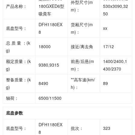
外型尺寸(m
产品名称：
180GXED6型
530x3090,32
m)：
吸粪车
50
DFH1180EX
货厢尺寸(m
底盘型号：
xx
8
m)：
总 质 量 ：(k
18000
接近/离去角
17/12
g)
额定质量：(k
前悬/后悬(m
1400/2400,1
9380,9315
g)
m)：
430/2370
整备质量：(k
**高车速(km/
8490
89
g)
h)：
轴荷：
6500/11500
底盘参数
DFH1180EX
底盘型号：
批次：
323
8