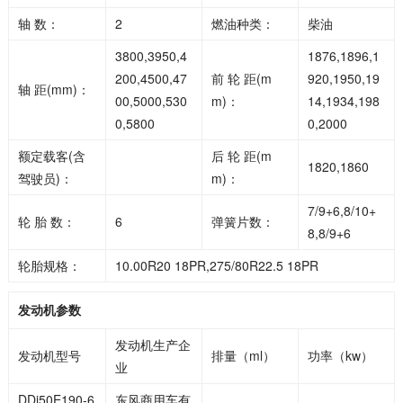
轴 数：
2
燃油种类：
柴油
3800,3950,4
1876,1896,1
200,4500,47
前 轮 距(m
920,1950,19
轴 距(mm)：
00,5000,530
m)：
14,1934,198
0,5800
0,2000
额定载客(含
后 轮 距(m
1820,1860
驾驶员)：
m)：
7/9+6,8/10+
轮 胎 数：
6
弹簧片数：
8,8/9+6
轮胎规格：
10.00R20 18PR,275/80R22.5 18PR
发动机参数
发动机生产企
发动机型号
排量（ml）
功率（kw）
业
DDi50E190-6
东风商用车有