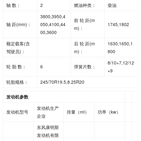
轴 数：
2
燃油种类：
柴油
3800,3950,4
前 轮 距(m
轴 距(mm)：
050,4100,44
1745,1802
m)：
00,3600
额定载客(含
后 轮 距(m
1630,1650,1
驾驶员)：
m)：
800
8/10+7,12/12
轮 胎 数：
6
弹簧片数：
+9
轮胎规格：
245/70R19.5,8.25R20
发动机参数
发动机生产
发动机型号
排量（ml）
功率（kw）
企业
东风康明斯
发动机有限