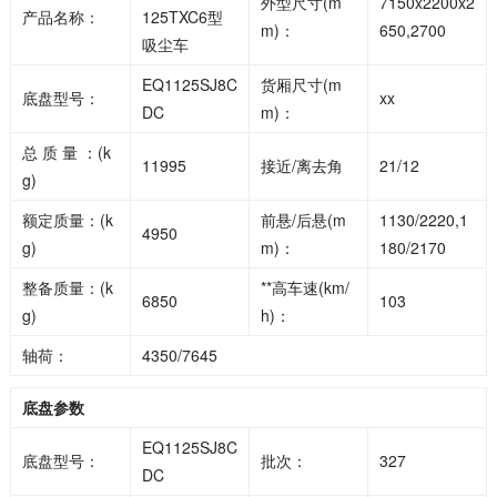
外型尺寸(m
7150x2200x2
产品名称：
125TXC6型
m)：
650,2700
吸尘车
EQ1125SJ8C
货厢尺寸(m
底盘型号：
xx
DC
m)：
总 质 量 ：(k
11995
接近/离去角
21/12
g)
额定质量：(k
前悬/后悬(m
1130/2220,1
4950
g)
m)：
180/2170
整备质量：(k
**高车速(km/
6850
103
g)
h)：
轴荷：
4350/7645
底盘参数
EQ1125SJ8C
底盘型号：
批次：
327
DC