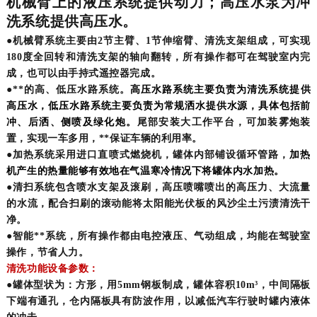
机械臂上的液压系统提供动力；高压水泵为冲
洗系统提供高压水。
●机械臂系统主要由
2节主臂、1节伸缩臂、清洗支架
组成，可实现
180度全回转
和清洗支架的轴向翻转，所有操作都可在驾驶室内完
成，也可以由手持式遥控器完成。
●
**的高、低压水路系统
。
高压水路系统主要负责为清洗系统提供
高压水，低压水路系统主要负责为常规洒水提供水源，具体包括前
冲、后洒、侧喷及绿化炮。
尾部安装大工作平台，可加装雾炮装
置，实现
一车多用
，**保证车辆的利用率。
●加热系统采用
进口直喷式燃烧机
，罐体内部铺设循环管路，
加热
机产生的热量能够有效地在气温寒冷情况下将罐体内水加热。
●清扫系统包含
喷水支架及滚刷
，高压喷嘴喷出的高压力、大流量
的水流，配合扫刷的滚动能将太阳能光伏板的风沙尘土污渍清洗干
净。
●智能**系统，所有操作都由
电控液压、气动组成
，均能在驾驶室
操作，节省人力。
清洗功能设备参数：
●罐体型状为：方形，用5mm钢板制成，罐体容积10m³，中间隔板
下端有通孔，仓内隔板具有防波作用，以减低汽车行驶时罐内液体