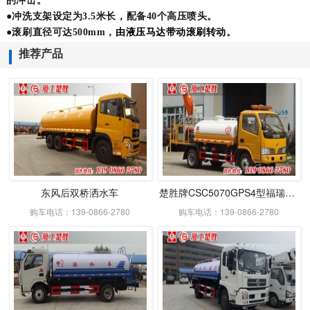
的冲击。
●冲洗支架设定为3.5米长，配备40个高压喷头。
●滚刷直径可达500mm，
由液压马达带动滚刷转动
。
推荐产品
东风后双桥洒水车
楚胜牌CSC5070GPS4型福瑞卡绿化喷洒车
购车电话：139-0866-2780
购车电话：139-0866-2780