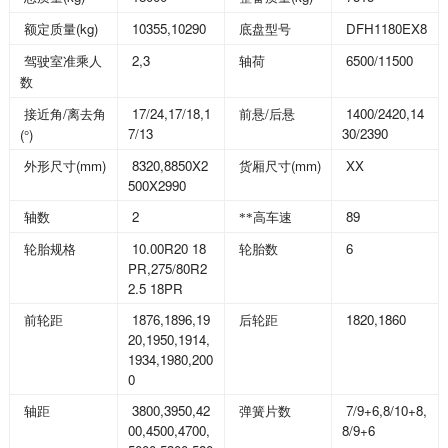
(kg)
10355,10290
DFH1180EX8
额定质量
底盘型号
2,3
6500/11500
驾驶室准乘人
轴荷
数
/
17/24,17/18,1
/
1400/2420,14
接近角
离去角
前悬
后悬
7/13
30/2390
(
)
°
(mm)
8320,8850X2
(mm)
XX
外形尺寸
货厢尺寸
500X2990
2
89
轴数
**高车速
10.00R20 18
6
轮胎规格
轮胎数
PR,275/80R2
2.5 18PR
1876,1896,19
1820,1860
前轮距
后轮距
20,1950,1914,
1934,1980,200
0
3800,3950,42
7/9+6,8/10+8,
轴距
弹簧片数
00,4500,4700,
8/9+6