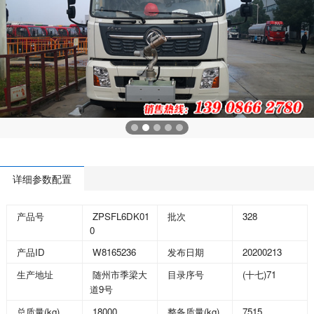
详细参数配置
ZPSFL6DK01
328
产品号
批次
0
ID
W8165236
20200213
产品
发布日期
(
)71
生产地址
随州市季梁大
目录序号
十七
9
道
号
(kg)
18000
(kg)
7515
总质量
整备质量