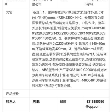
0
2(ps)
限公司
1
10.8
,
其它
备注：
、罐体有效容积
立方米
罐体外形尺寸
(
)(mm): 4720
2300
1440
长×宽×高
×
×
。专用装置为喷
,
洒装置总成
专用功能为道路洒水、冲洗作业。整车
/
/
/
(mm):8320/0/140
外形长
前伸
前悬
后悬对应关系为
0/2420,8320/0/1430/2390,8850/530/1400/2420,885
0/530/1430/2390
2
,
。
、侧防护材料为铝合金
螺栓连
;
Q235,
,
140
60m
接
后防护材料为
螺栓连接
截面尺寸
×
m,
420mm
3
4500mm
下边缘离地高
。
、选用
轴距底
,
;
;
盘
随底盘选装前雾灯
选装驾驶室顶部装饰灯
选装驾
;
,
驶室前面罩
选装前保险杠及前部灯具
驾驶室前脸扰
;
;
流罩为选装件
驾驶室卧铺侧窗选装装饰板
选装踏步
ABS
/
:3631010-C2000/
结构。
型号
生产厂家
东科克诺
(
)
,ABS 8/
尔商用车制动系统
十堰
有限公司
东科克诺
(
)
, 4460046450/
尔商用车制动系统
十堰
有限公司
威伯
(
)
科汽车**系统
**
有限公司。
产品报价
1318155580
联系人
郭鹏
邮箱
@qq.com