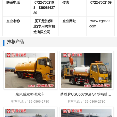
0722-750210
0722-7502109
联系电话
传真
8 139086627
80
www.xgcsok.
(
企业名称
厦工楚胜
湖
企业网址
com
)
北
专用汽车制
造有限公司
推荐产品
东风后双桥洒水车
楚胜牌CSC5070GPS4型福瑞卡绿化喷洒车
购车电话：139-0866-2780
购车电话：139-0866-2780