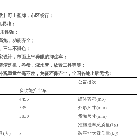
数】可上蓝牌，市区畅行；
机易聘；
实用性强；
高炮，功能齐全；
，三年不褪色；
家设计，市面上**养眼的抑尘车；
装清洗机，卷盘，浇水管，放置工具等等；
外观重量丝毫不差，免征环保齐全，全国各地上牌无忧！
公告批次
多功能抑尘车
4495
罐体容积
(m3)
535
外形尺寸
(mm)
3830
货厢尺寸
(mm)
准拖挂车总质量
(kg)
数
(
人
)
2
鞍座**大载质量
(kg)