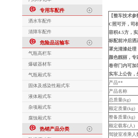
专用车配件
【整车技术参
洒水车配件
C照可开，司
清障车配件
容积4.5方，
标配前冲后洒
危险品运输车
罩光清漆处理
气瓶高栏车
颜色靓丽，专
爆破器材车
卷帘门内可加
实车上公告，
气瓶厢式车
产品**
固体及感染性厢式车
产品名称
液体厢式车
总质量
(kg)
杂项厢式车
额定质量
(kg)
整备质量
(kg)
腐蚀厢式车
额定载客
(
人
)
热销产品分类
驾驶室准乘人