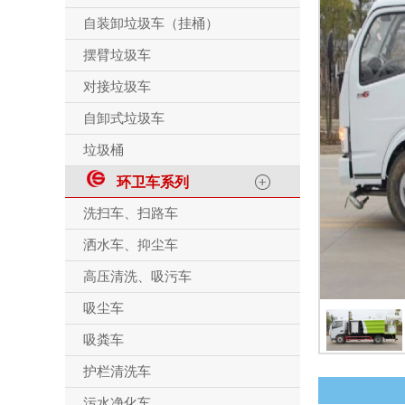
自装卸垃圾车（挂桶）
摆臂垃圾车
对接垃圾车
自卸式垃圾车
垃圾桶
环卫车系列
洗扫车、扫路车
洒水车、抑尘车
高压清洗、吸污车
吸尘车
吸粪车
护栏清洗车
污水净化车