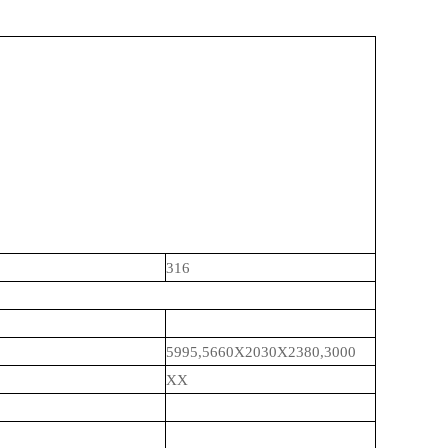
316
5995,5660X2030X2380,3000
XX