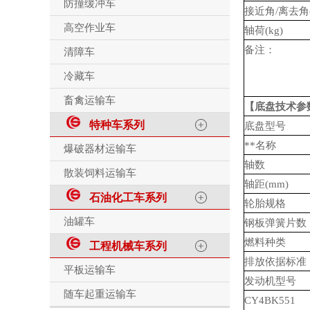
防撞缓冲车
接近角
/
离去角
高空作业车
轴荷
(kg)
备注：
清障车
冷藏车
畜禽运输车
【底盘技术参
特种车系列
底盘型号
**名称
爆破器材运输车
轴数
散装饲料运输车
轴距
(mm)
石油化工车系列
轮胎规格
油罐车
钢板弹簧片数
燃料种类
工程机械车系列
排放依据标准
平板运输车
发动机型号
随车起重运输车
CY4BK551