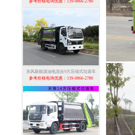
参考价格电询优惠：139-0866-2780
东风新能源油电混合9方压缩式垃圾车
参考价格电询优惠：139-0866-2780