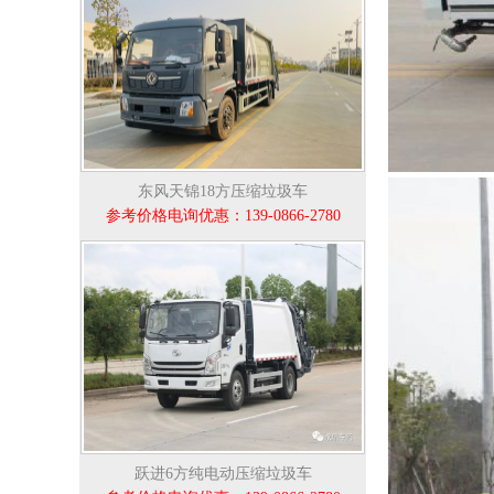
东风天锦18方压缩垃圾车
参考价格电询优惠：139-0866-2780
跃进6方纯电动压缩垃圾车