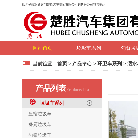
欢迎光临
欢迎访问楚胜汽车集团有限公司销售分公司销售主站！
网站首页
垃圾车系列
勾臂垃
购车流程
联系我们
当前位置：
首页
>
产品中心
>
环卫车系列
>
洒水
产品列表
Products List
垃圾车系列
压缩垃圾车
餐厨垃圾车
勾臂垃圾车