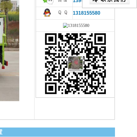
139-0866-2780
1318155580
置