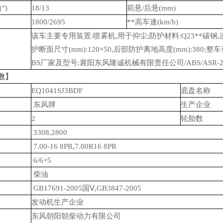
(
°
)
18/13
前悬
/
后悬
(mm)
1800/2695
**高车速
(km/h)
该车主要专用装置
:
喷雾机
,
用于抑尘
;
防护材料
:Q23**
碳钢
,
护断面尺寸
(mm):120
×
50,
后部防护离地高度
(mm):380;
整车
BS
厂家及型号
:
襄阳东风隆诚机械有限责任公司
/ABS/ASR-2
数】
EQ1041SJ3BDF
底盘名称
东风牌
生产企业
2
轮胎数
3308,2800
7.00-16 8PR,7.00R16 8PR
6/6+5
柴油
GB17691-2005
国Ⅴ
,GB3847-2005
发动机生产企业
东风朝阳朝柴动力有限公司