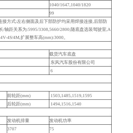
1040/1647,1040/1820
99
连接方式
:
左右侧面及后下部防护均采用焊接连接
,
后部防
长
/
轴距关系为
:5995/3308,5660/2800;
随底盘选装驾驶室
,A
4V-4S/4M,
扩展整车高
(mm):3000
。
载货汽车底盘
东风汽车股份有限公司
6
前轮距
(mm)
1503,1485,1519,1595
后轮距
(mm)
1494,1516,1540
发动机排量
发动机功率
3707
75