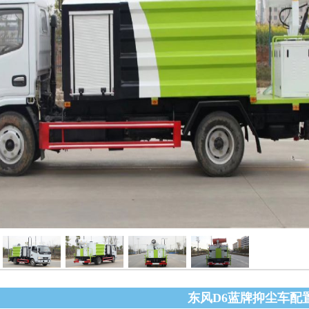
东风D6蓝牌抑尘车配