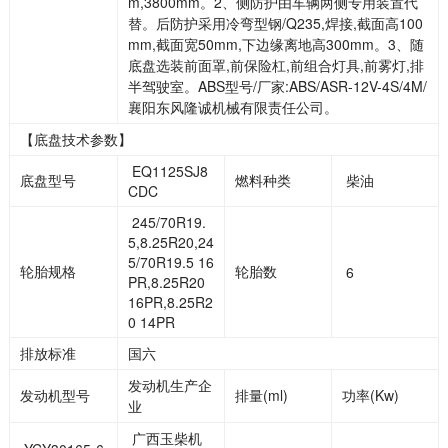
m,3800mm。2、侧防护由车辆两侧专用装置代
替。后防护采用冷弯型钢/Q235,焊接,截面高100
mm,截面宽50mm,下边缘离地高300mm。3、随
底盘选装前面罩,前保险杠,前组合灯具,前雾灯,排
半驾驶室。ABS型号/厂家:ABS/ASR-12V-4S/4M/
襄阳东风隆诚机械有限责任公司。
【底盘技术参数】
EQ1125SJ8
底盘型号
燃料种类
柴油
CDC
245/70R19.
5,8.25R20,24
5/70R19.5 16
轮胎规格
轮胎数
6
PR,8.25R20
16PR,8.25R2
0 14PR
排放标准
国六
发动机生产企
发动机型号
排量(ml)
功率(Kw)
业
广西玉柴机