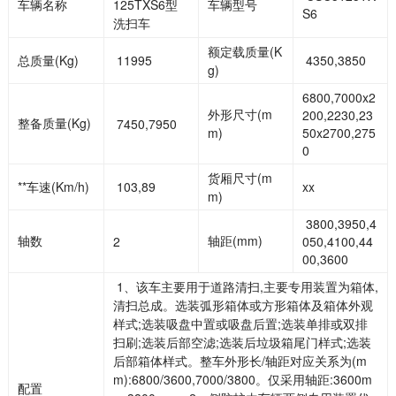
车辆名称
125TXS6型
车辆型号
S6
洗扫车
额定载质量(K
总质量(Kg)
11995
4350,3850
g)
6800,7000x2
外形尺寸(m
200,2230,23
整备质量(Kg)
7450,7950
m)
50x2700,275
0
货厢尺寸(m
**车速(Km/h)
103,89
xx
m)
3800,3950,4
轴数
轴距(mm)
2
050,4100,44
00,3600
1、该车主要用于道路清扫,主要专用装置为箱体,
清扫总成。选装弧形箱体或方形箱体及箱体外观
样式;选装吸盘中置或吸盘后置;选装单排或双排
扫刷;选装后部空滤;选装后垃圾箱尾门样式;选装
后部箱体样式。整车外形长/轴距对应关系为(m
m):6800/3600,7000/3800。仅采用轴距:3600m
配置