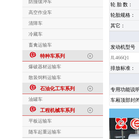
防撞缓冲车
轮 胎 数：
高空作业车
轮胎规格：
清障车
其它：
冷藏车
畜禽运输车
发动机型号
特种车系列
JL466Q1
爆破器材运输车
排放标准：
散装饲料运输车
石油化工车系列
专用功能说
油罐车
车厢顶部封闭
工程机械车系列
平板运输车
随车起重运输车