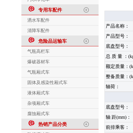
专用车配件
洒水车配件
产品名称：
清障车配件
产品型号：
危险品运输车
底盘型号：
气瓶高栏车
总 质 量 ：(k
爆破器材车
额定质量：(k
气瓶厢式车
整备质量：(k
固体及感染性厢式车
轴荷：
液体厢式车
杂项厢式车
底盘型号：
腐蚀厢式车
轴 距(mm)：
热销产品分类
前排乘客：