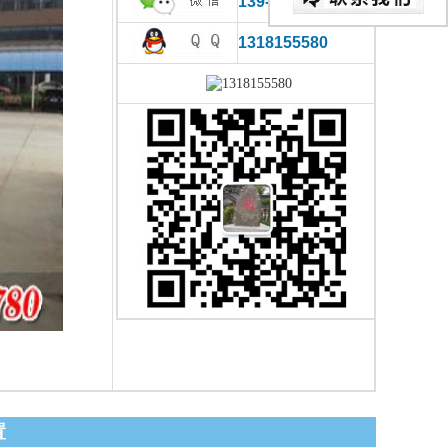
139-0866-2780
1318155580
置