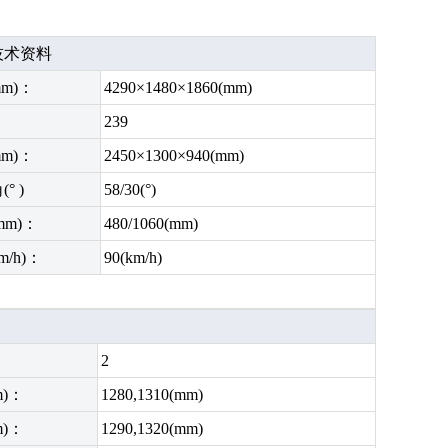
术资料
m)：
4290×1480×1860(mm)
239
m)：
2450×1300×940(mm)
° )
58/30(°)
mm)：
480/1060(mm)
m/h)：
90(km/h)
2
m)：
1280,1310(mm)
m)：
1290,1320(mm)