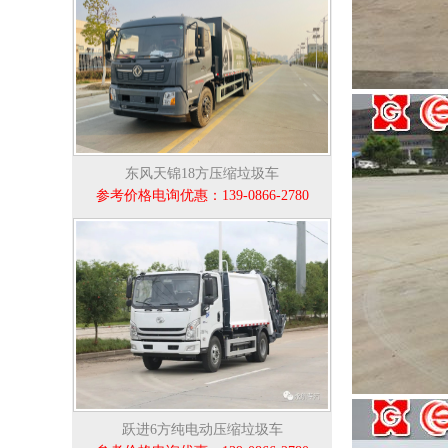
东风天锦18方压缩垃圾车
参考价格电询优惠：139-0866-2780
跃进6方纯电动压缩垃圾车