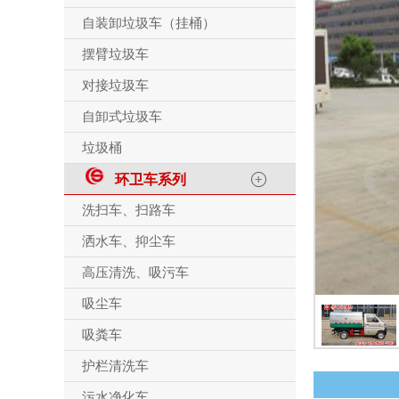
自装卸垃圾车（挂桶）
摆臂垃圾车
对接垃圾车
自卸式垃圾车
垃圾桶
环卫车系列
洗扫车、扫路车
洒水车、抑尘车
高压清洗、吸污车
吸尘车
吸粪车
护栏清洗车
污水净化车