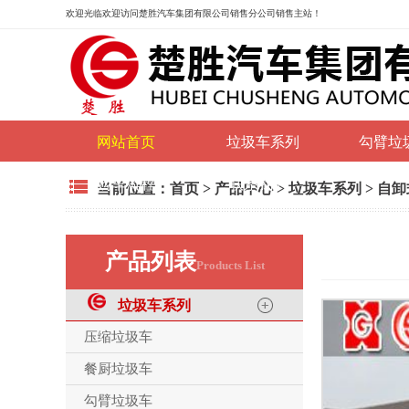
欢迎光临
欢迎访问楚胜汽车集团有限公司销售分公司销售主站！
网站首页
垃圾车系列
勾臂垃
购车流程
联系我们
当前位置：
首页
>
产品中心
>
垃圾车系列
>
自卸
产品列表
Products List
垃圾车系列
压缩垃圾车
餐厨垃圾车
勾臂垃圾车