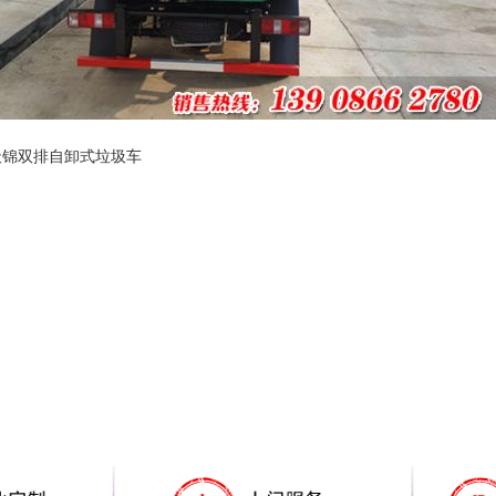
天锦双排自卸式垃圾车