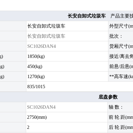
长安自卸式垃圾车
产品主要技
长安自卸式垃圾车
外型尺寸(m
长安自卸式垃圾车
批次：
SC1026DAN4
货厢尺寸(m
g)
1850(kg)
接近/离去角(
g)
450(kg)
前悬/后悬(
g)
1270(kg)
**高车速(k
835/1015
底盘参数
SC1026DAN4
轴 数：
2750(mm)
前 轮 距(m
2
后 轮 距(m