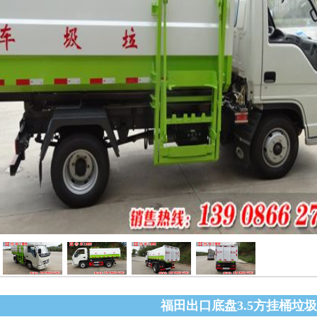
福田出口底盘3.5方挂桶垃