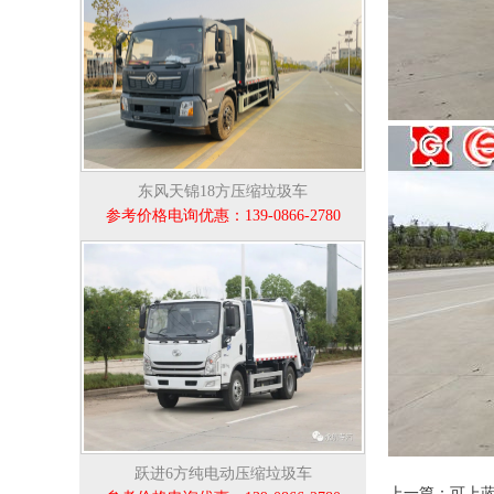
东风天锦18方压缩垃圾车
参考价格电询优惠：139-0866-2780
跃进6方纯电动压缩垃圾车
上一篇：可上