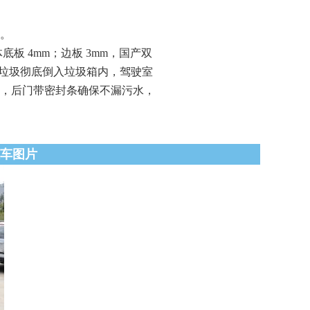
刹。
底板 4mm；边板 3mm，国产双
桶内垃圾彻底倒入垃圾箱内，驾驶室
板，后门带密封条确保不漏污水，
圾车图片