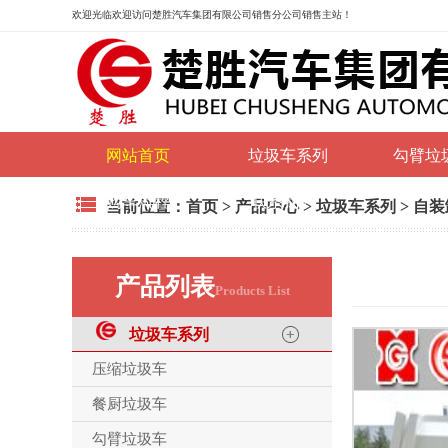
欢迎光临
欢迎访问楚胜汽车集团有限公司销售分公司销售主站！
网站首页
垃圾车系列
勾臂垃
购车流程
联系我们
当前位置：
首页
>
产品中心
>
垃圾车系列
>
自装
产品列表
Products List
垃圾车系列
压缩垃圾车
餐厨垃圾车
勾臂垃圾车