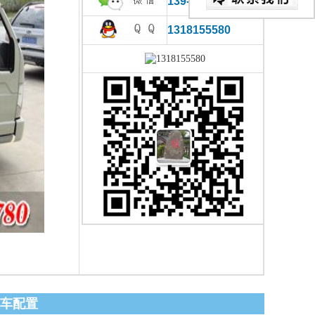
139-0866-2780
1318155580
圾车配置