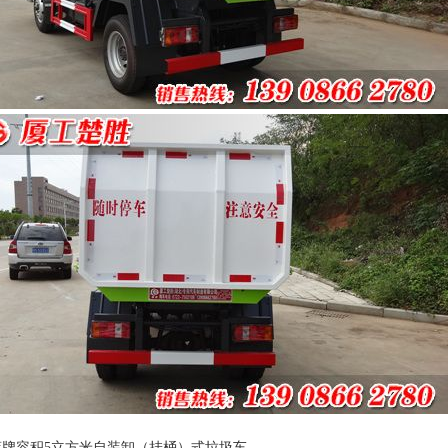
蓝牌容积5立方米自装卸（挂桶）式垃圾车