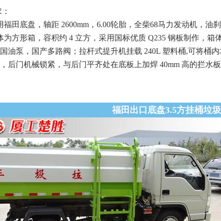
求：
福田底盘，轴距 2600mm，6.00轮胎，全柴68马力发动机，油
为方形箱，容积约 4 立方，采用国标优质 Q235 钢板制作，箱体
国油泵，国产多路阀；拉杆式提升机挂载 240L 塑料桶,可将
，后门机械锁紧，与后门平齐处在底板上加焊 40mm 高的拦水
福田出口底盘3.5方挂桶垃