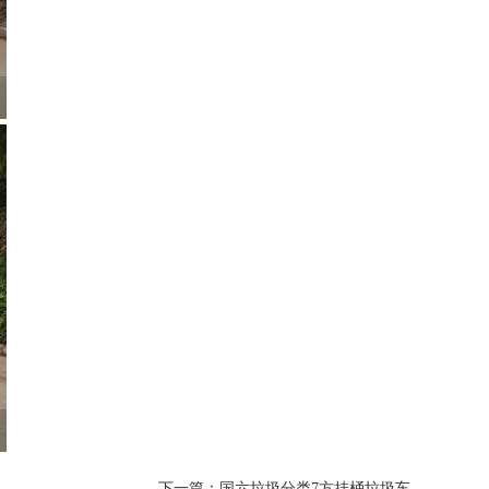
下一篇：国六垃圾分类7方挂桶垃圾车