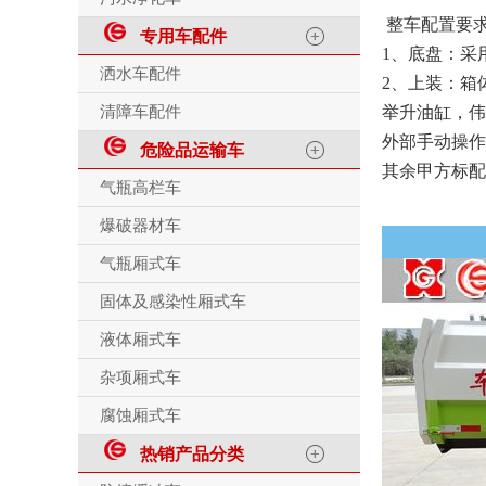
整车配置要
专用车配件
1、底盘：采用
洒水车配件
2、上装：箱体
清障车配件
举升油缸，伟
外部手动操作
危险品运输车
其余甲方标配
气瓶高栏车
爆破器材车
气瓶厢式车
固体及感染性厢式车
液体厢式车
杂项厢式车
腐蚀厢式车
热销产品分类