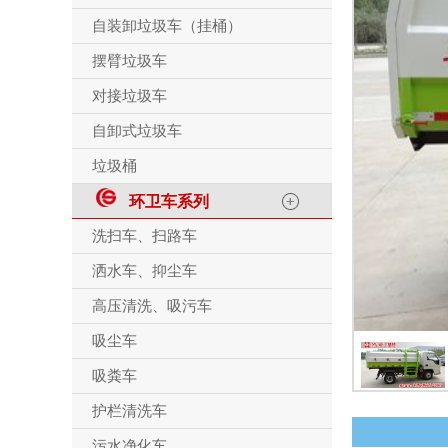
自装卸垃圾车（挂桶）
摆臂垃圾车
对接垃圾车
自卸式垃圾车
垃圾桶
环卫车系列
洗扫车、扫路车
洒水车、抑尘车
高压清洗、吸污车
吸尘车
吸粪车
护栏清洗车
污水净化车