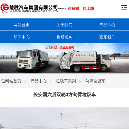

网站首页
关于我们
产品中心
新闻中心
售后服务
联系我们
网站首页
>
产品中心
>
垃圾车系列
>
勾臂垃圾车

长安国六后双轮3方勾臂垃圾车