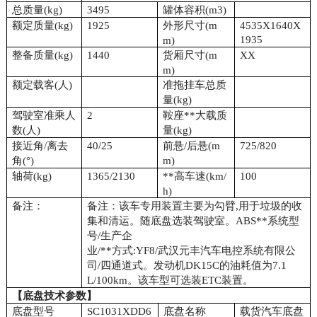
总质量(kg)
3495
罐体容积(m3)
额定质量(kg)
1925
外形尺寸(m
4535X1640X
1935
m)
整备质量(kg)
1440
货厢尺寸(m
XX
m)
额定载客(人)
准拖挂车总质
量(kg)
驾驶室准乘人
2
鞍座**大载质
数(人)
量(kg)
接近角/离去
40/25
前悬/后悬(m
725/820
角(°)
m)
轴荷(kg)
1365/2130
**高车速(km/
100
h)
备注：
备注：该车专用装置主要为勾臂,用于垃圾的收
集和清运。随底盘选装驾驶室。ABS**系统型
号/生产企
业/**方式:YF8/武汉元丰汽车电控系统有限公
司/四通道式。发动机DK15C的油耗值为7.1
L/100km。该车型可选装ETC装置。
【底盘技术参数】
底盘型号
SC1031XDD6
底盘名称
载货汽车底盘