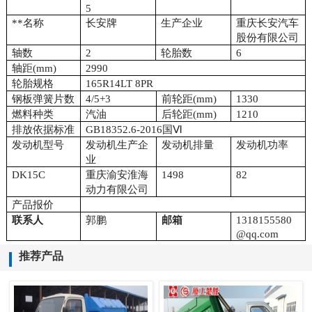
5
**名称
长安牌
生产企业
重庆长安汽车
股份有限公司
轴数
2
轮胎数
6
轴距(mm)
2990
轮胎规格
165R14LT 8PR
钢板弹簧片数
4/5+3
前轮距(mm)
1330
燃料种类
汽油
后轮距(mm)
1210
排放依据标准
GB18352.6-2016国Ⅵ
发动机型号
发动机生产企
发动机排量
发动机功率
业
DK15C
重庆渝安淮海
1498
82
动力有限公司
产品报价
联系人
郭鹏
邮箱
1318155580
@qq.com
推荐产品