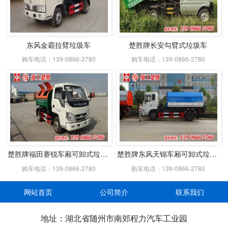
东风金霸拉臂垃圾车
楚胜牌长安勾臂式垃圾车
购车电话：139-0866-2780
购车电话：139-0866-2780
楚胜牌福田赛锐车厢可卸式垃圾车
楚胜牌东风天锦车厢可卸式垃圾车
购车电话：139-0866-2780
购车电话：139-0866-2780
网站首页
公司简介
联系我们
地址：湖北省随州市南郊程力汽车工业园