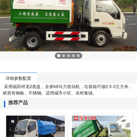
详细参数配置
采用福田祥龙2底盘，全柴68马力发动机，垃圾箱可做2.5-3立方米，
材质有钢板、不锈钢。适用城市小区、农村集镇。
推荐产品