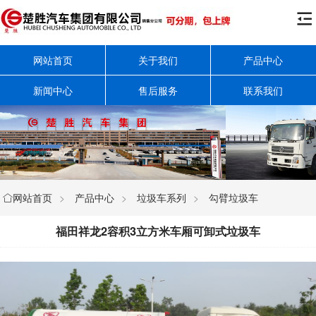

网站首页
关于我们
产品中心
新闻中心
售后服务
联系我们
网站首页
>
产品中心
>
垃圾车系列
>
勾臂垃圾车

福田祥龙2容积3立方米车厢可卸式垃圾车