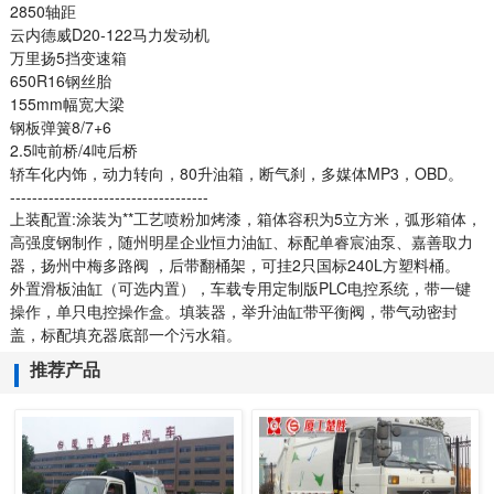
2850轴距
云内德威D20-122马力发动机
万里扬5挡变速箱
650R16钢丝胎
155mm幅宽大梁
钢板弹簧8/7+6
2.5吨前桥/4吨后桥
轿车化内饰，动力转向，80升油箱，断气刹，多媒体MP3，OBD。
------------------------------------
上装配置:涂装为**工艺喷粉加烤漆，箱体容积为5立方米，弧形箱体，
高强度钢制作，随州明星企业恒力油缸、标配单睿宸油泵、嘉善取力
器，扬州中梅多路阀 ，后带翻桶架，可挂2只国标240L方塑料桶。
外置滑板油缸（可选内置），车载专用定制版PLC电控系统，带一键
操作，单只电控操作盒。填装器，举升油缸带平衡阀，带气动密封
盖，标配填充器底部一个污水箱。
推荐产品