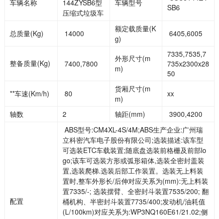
车辆名称
144ZYSB6型
车辆型号
SB6
压缩式垃圾车
额定载质量(K
总质量(Kg)
14000
6405,6005
g)
7335,7535,7
外形尺寸(m
整备质量(Kg)
7400,7800
735x2300x28
m)
50
货厢尺寸(m
**车速(Km/h)
80
xx
m)
轴数
2
轴距(mm)
3900,4200
ABS型号:CM4XL-4S/4M;ABS生产企业:广州瑞
立科密汽车电子股份有限公司;选装描述:该车型
可选装ETC车载装置;随底盘选装前格栅及前部lo
go;该车可选装方形或弧形箱体,选装全密封盖装
置,选装爬梯.选装后部工作装置。选装无上料装
置时,整车外形长/后伸对应关系为(mm):无上料装
置7335/-; 选装摆臂、全密封斗装置7535/200; 翻
配置
桶机构、半密封斗装置7735/400;发动机/油耗值
(L/100km)对应关系为:WP3NQ160E61/21.02;侧