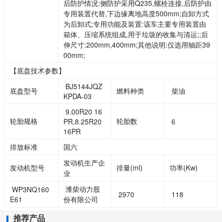
后防护情况:侧防护采用Q235,螺栓连接,后防护由
专用装置代替,下边缘离地高度500mm;自卸方式
为后卸式;专用功能及装置:该车主要专用装置由
箱体、压缩系统组成,用于垃圾的收集与清运;;后
伸尺寸:200mm,400mm;其他说明:仅选用轴距39
00mm;
【底盘技术参数】
BJ5144JQZ
底盘型号
燃料种类
柴油
KPDA-03
9.00R20 16
轮胎规格
轮胎数
PR,8.25R20
6
16PR
排放标准
国六
发动机生产企
发动机型号
排量(ml)
功率(Kw)
业
潍柴动力股
WP3NQ160
2970
118
E61
份有限公司
推荐产品