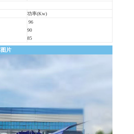
功率(Kw)
96
90
85
车图片