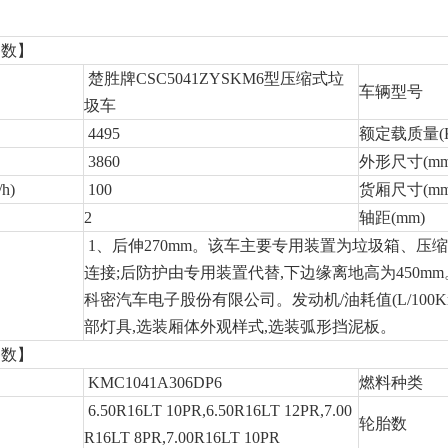
参数】
楚胜牌CSC5041ZYSKM6型压缩式垃
车辆型号
圾车
4495
额定载质量(K
3860
外形尺寸(mm
h)
100
货厢尺寸(mm
2
轴距(mm)
1、后伸270mm。该车主要专用装置为垃圾箱、压缩
连接;后防护由专用装置代替,下边缘离地高为450mm。3、
科密汽车电子股份有限公司。发动机/油耗值(L/100Km)对
部灯具,选装厢体外观样式,选装弧形挡泥板。
参数】
KMC1041A306DP6
燃料种类
6.50R16LT 10PR,6.50R16LT 12PR,7.00
轮胎数
R16LT 8PR,7.00R16LT 10PR