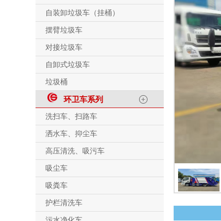
自装卸垃圾车（挂桶）
摆臂垃圾车
对接垃圾车
自卸式垃圾车
垃圾桶
环卫车系列
洗扫车、扫路车
洒水车、抑尘车
高压清洗、吸污车
吸尘车
吸粪车
护栏清洗车
污水净化车