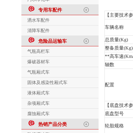
专用车配件
【主要技术
洒水车配件
车辆名称
清障车配件
总质量(Kg)
危险品运输车
整备质量(Kg)
气瓶高栏车
**高车速(Km/
爆破器材车
轴数
气瓶厢式车
固体及感染性厢式车
配置
液体厢式车
杂项厢式车
【底盘技术
底盘型号
腐蚀厢式车
热销产品分类
轮胎规格