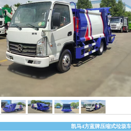
凯马4方蓝牌压缩式垃圾