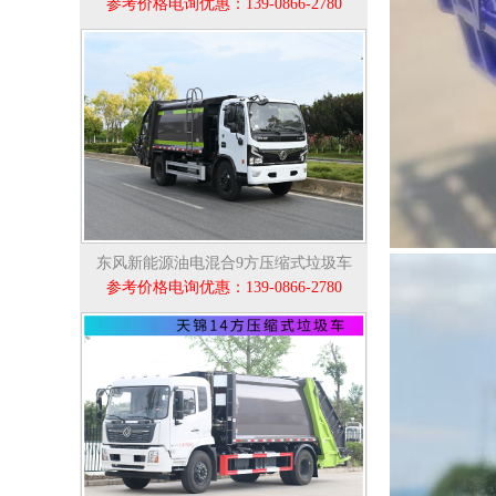
参考价格电询优惠：139-0866-2780
东风新能源油电混合9方压缩式垃圾车
参考价格电询优惠：139-0866-2780