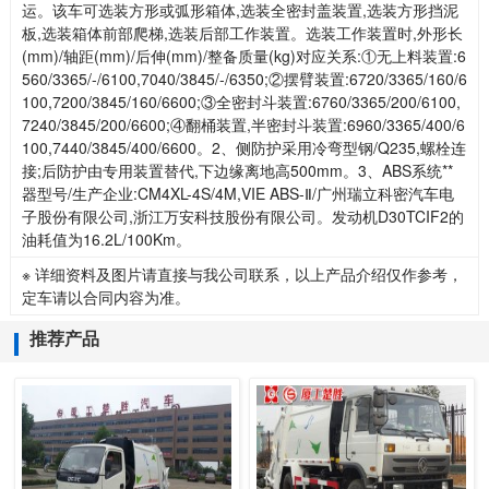
运。该车可选装方形或弧形箱体,选装全密封盖装置,选装方形挡泥
板,选装箱体前部爬梯,选装后部工作装置。选装工作装置时,外形长
(mm)/轴距(mm)/后伸(mm)/整备质量(kg)对应关系:①无上料装置:6
560/3365/-/6100,7040/3845/-/6350;②摆臂装置:6720/3365/160/6
100,7200/3845/160/6600;③全密封斗装置:6760/3365/200/6100,
7240/3845/200/6600;④翻桶装置,半密封斗装置:6960/3365/400/6
100,7440/3845/400/6600。2、侧防护采用冷弯型钢/Q235,螺栓连
接;后防护由专用装置替代,下边缘离地高500mm。3、ABS系统**
器型号/生产企业:CM4XL-4S/4M,VIE ABS-Ⅱ/广州瑞立科密汽车电
子股份有限公司,浙江万安科技股份有限公司。发动机D30TCIF2的
油耗值为16.2L/100Km。
※ 详细资料及图片请直接与我公司联系，以上产品介绍仅作参考，
定车请以合同内容为准。
推荐产品