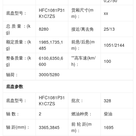
0,2750
货厢尺寸(m
HFC1081P31
底盘型号：
xx
K1C7ZS
m)：
总 质 量 ：(k
8280
接近/离去角
25/13
g)
额定质量：(k
前悬/后悬(m
1985,1735,1
1051/2144
g)
485
m)：
整备质量：(k
**高车速(km/
6100,6350,6
100
g)
600
h)：
轴荷：
3000/5280
底盘参数
HFC1081P31
底盘型号：
批次：
328
K1C7ZS
轴 数：
2
燃油种类：
柴油
前 轮 距(m
轴 距(mm)：
3365,3845
1695
m)：