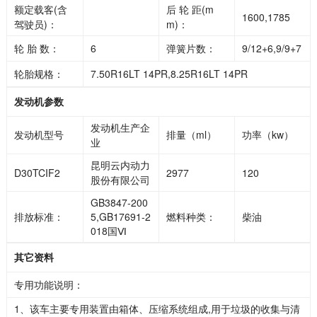
额定载客(含
后 轮 距(m
1600,1785
驾驶员)：
m)：
轮 胎 数：
6
弹簧片数：
9/12+6,9/9+7
轮胎规格：
7.50R16LT 14PR,8.25R16LT 14PR
发动机参数
发动机生产企
发动机型号
排量（ml）
功率（kw）
业
昆明云内动力
D30TCIF2
2977
120
股份有限公司
GB3847-200
排放标准：
5,GB17691-2
燃料种类：
柴油
018国Ⅵ
其它资料
专用功能说明：
1、该车主要专用装置由箱体、压缩系统组成,用于垃圾的收集与清