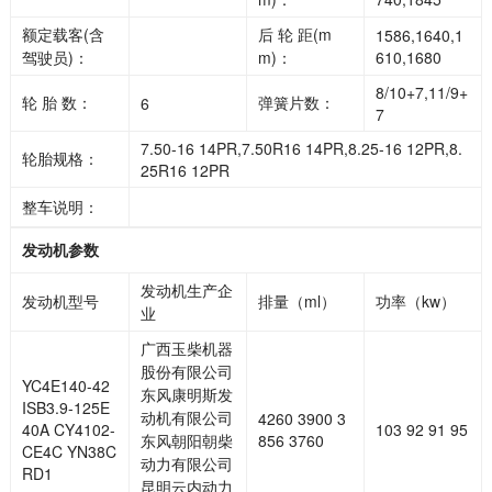
额定载客(含
后 轮 距(m
1586,1640,1
驾驶员)：
m)：
610,1680
8/10+7,11/9+
轮 胎 数：
弹簧片数：
6
7
7.50-16 14PR,7.50R16 14PR,8.25-16 12PR,8.
轮胎规格：
25R16 12PR
整车说明：
发动机参数
发动机生产企
发动机型号
排量（ml）
功率（kw）
业
广西玉柴机器
股份有限公司
YC4E140-42
东风康明斯发
ISB3.9-125E
动机有限公司
4260 3900 3
40A CY4102-
103 92 91 95
东风朝阳朝柴
856 3760
CE4C YN38C
动力有限公司
RD1
昆明云内动力