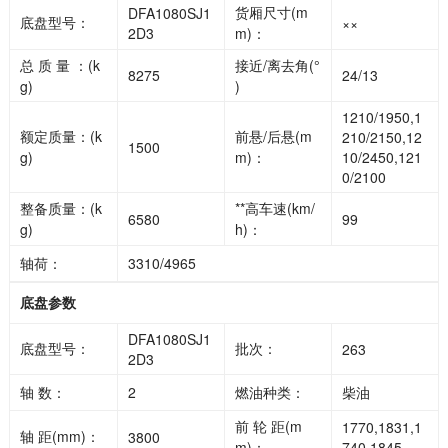
货厢尺寸(m
DFA1080SJ1
底盘型号：
××
2D3
m)：
总 质 量 ：(k
接近/离去角(°
8275
24/13
g)
)
1210/1950,1
额定质量：(k
前悬/后悬(m
210/2150,12
1500
g)
m)：
10/2450,121
0/2100
整备质量：(k
**高车速(km/
6580
99
g)
h)：
轴荷：
3310/4965
底盘参数
DFA1080SJ1
底盘型号：
批次：
263
2D3
轴 数：
2
燃油种类：
柴油
前 轮 距(m
1770,1831,1
轴 距(mm)：
3800
m)：
740,1845