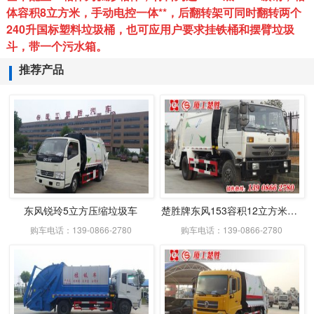
体容积8立方米，手动电控一体**，后翻转架可同时翻转两个
240升国标塑料垃圾桶，也可应用户要求挂铁桶和摆臂垃圾
斗，带一个污水箱。
推荐产品
东风锐玲5立方压缩垃圾车
楚胜牌东风153容积12立方米压缩式垃圾车
购车电话：139-0866-2780
购车电话：139-0866-2780