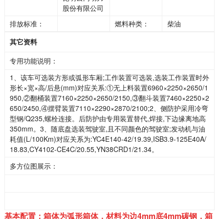
股份有限公司
排放标准：
燃料种类：
柴油
其它资料
专用功能说明：
1、该车可选装方形或弧形车厢;工作装置可选装,选装工作装置时外
形长×宽×高/后悬(mm)对应关系:①无上料装置6960×2250×2650/1
950,②翻桶装置7160×2250×2650/2150,③翻斗装置7460×2250×2
650/2450,④摆臂装置7110×2290×2870/2100;2、侧防护采用冷弯
型钢/Q235,螺栓连接。后防护由专用装置替代,焊接,下边缘离地高
350mm。3、随底盘选装驾驶室,且不同颜色的驾驶室;发动机与油
耗值(L/100Km)对应关系为:YC4E140-42/19.39,ISB3.9-125E40A/
18.83,CY4102-CE4C/20.55,YN38CRD1/21.34。
多方位图展示：
基本配置：箱体为弧形箱体，材料为边4mm底4mm碳钢，箱