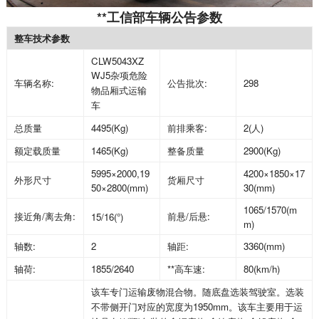
**工信部车辆公告参数
整车技术参数
CLW5043XZ
WJ5
杂项危险
车辆名称
:
公告批次
:
298
物品厢式运输
车
总质量
4495(Kg)
前排乘客
:
2(
人
)
额定载质量
1465(Kg)
整备质量
2900(Kg)
5995
×
2000,19
4200
×
1850
×
17
外形尺寸
货厢尺寸
50
×
2800(mm)
30(mm)
1065/1570(m
接近角
/
离去角
:
前悬
/
后悬
:
15/16(
°
)
m)
轴数
:
2
轴距
:
3360(mm)
轴荷
:
1855/2640
**高车速
:
80(km/h)
该车专门运输废物混合物。随底盘选装驾驶室。选装
不带侧开门对应的宽度为
1950mm
。该车主要用于运