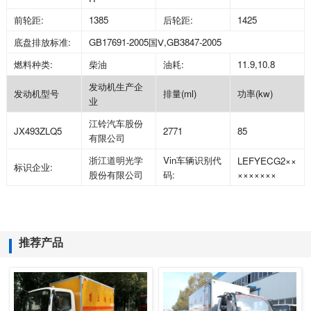
前轮距
:
1385
后轮距
:
1425
底盘排放标准
:
GB17691-2005
国Ⅴ
,GB3847-2005
燃料种类
:
柴油
油耗
:
11.9,10.8
发动机生产企
发动机型号
排量
(ml)
功率
(kw)
业
江铃汽车股份
JX493ZLQ5
2771
85
有限公司
浙江道明光学
Vin
车辆识别代
LEFYECG2
××
标识企业
:
股份有限公司
码
:
×××××××
推荐产品