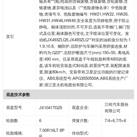
输具有**
(
瓶
)
包装的含铜废物
,
含镍废物
,
含铅废物
,
含
铬废物
,
废弃电池以及《**危险废物名录》中危险废
物
,
类项号
:9
。危险废物编号
: HW21,HW22, HW26,
HW31,HW46,HW49,
安全装置为导静电带
,
用于防止
静电。厢体顶部封闭
,
不可开启
,
选装不带侧门
,
侧门型
式及位置
;
厢体颜色可变化
,
文字喷涂位置可变化。发
其它
动机
JX493ZLQ5,JX493ZLQ**
对应的油耗值分别为
:1
1.9,10.8
。侧防护
,
后防护与车辆均采用焊接连接
,
材
料均为
:Q23**,
后防护断面尺寸
(mm):150
×
50,
离地高
度
:490 mm
。仅采用底盘子午线轮胎和带
ABS
的底
盘
,
该车前轮安装盘式制动器
,
前置排气管
,
装配限速装
置
,
限速
80km/h
。安装带有卫星定位功能的行驶记录
仪。
ABS
系统型号
:APG3550500A,ABS
系统生产厂
家
:
浙江亚太机电股份有限公司。
底盘技术参数
江铃汽车股份
底盘型号
底盘企业
:
JX1041TG25
有限公司
轮胎数
6
弹簧片数
:
7/4+6,7/5+6
7.00R16LT 8P
轮胎规格
:
传动型式
:
R