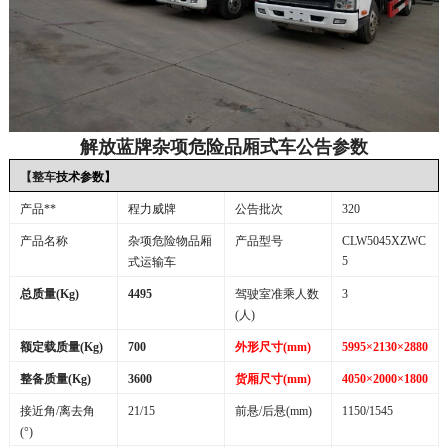
解放蓝牌杂项危险品厢式车公告参数
【整车
技术参数】
产品**
程力威牌
公告批次
320
产品名称
杂项危险物品厢
产品型号
CLW5045XZWC
5
式运输车
总质量
(Kg)
4495
驾驶室准乘人数
3
(
人
)
额定载质量
(Kg)
700
外形尺寸
(mm)
5995
×2130×2880
整备质量
(Kg)
3600
货厢尺寸
(mm)
4050
×2000×1800
接近角
/
离去角
21/15
前悬
/
后悬
(mm)
1150/1545
(°)