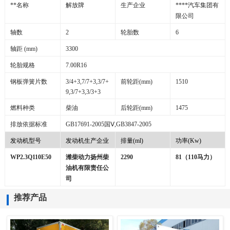
**名称
解放牌
生产企业
****汽车集团有
限公司
轴数
2
轮胎数
6
轴距
(mm)
3300
轮胎规格
7.00R16
钢板弹簧片数
3/4+3,7/7+3,3/7+
前轮距
(mm)
1510
9,3/7+3,3/3+3
燃料种类
柴油
后轮距
(mm)
1475
排放依据标准
GB17691-2005
国
Ⅴ,GB3847-2005
发动机型号
发动机生产企业
排量
(ml)
功率
(Kw)
WP2.3Q110E50
潍柴动力扬州柴
2290
81
（
110
马力）
油机有限责任公
司
推荐产品