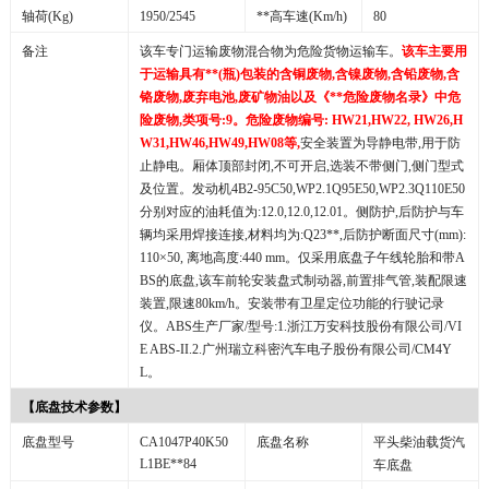
轴荷
(Kg)
1950/2545
**高车速
(Km/h)
80
备注
该车专门运输废物混合物为危险货物运输车。
该车主要用
于运输具有**
(
瓶
)
包装的含铜废物
,
含镍废物
,
含铅废物
,
含
铬废物
,
废弃电池
,
废矿物油以及《**危险废物名录》中危
险废物
,
类项号
:9
。危险废物编号
: HW21,HW22, HW26,H
W31,HW46,HW49,HW08
等
,
安全装置为导静电带
,
用于防
止静电。厢体顶部封闭
,
不可开启
,
选装不带侧门
,
侧门型式
及位置。发动机
4B2-95C50,WP2.1Q95E50,WP2.3Q110E50
分别对应的油耗值为
:12.0,12.0,12.01
。侧防护
,
后防护与车
辆均采用焊接连接
,
材料均为
:Q23**,
后防护断面尺寸
(mm):
110×50,
离地高度
:440 mm
。仅采用底盘子午线轮胎和带
A
BS
的底盘
,
该车前轮安装盘式制动器
,
前置排气管
,
装配限速
装置
,
限速
80km/h
。安装带有卫星定位功能的行驶记录
仪。
ABS
生产厂家
/
型号
:1.
浙江万安科技股份有限公司
/VI
E ABS-II.2.
广州瑞立科密汽车电子股份有限公司
/CM4Y
L
。
【底盘技术参数】
底盘型号
CA1047P40K50
底盘名称
平头柴油载货汽
L1BE**84
车底盘