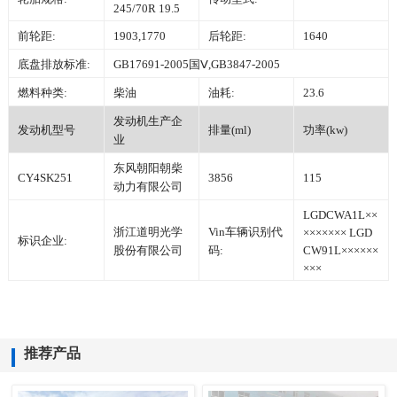
245/70R 19.5
前轮距:
1903,1770
后轮距:
1640
底盘排放标准:
GB17691-2005国Ⅴ,GB3847-2005
燃料种类:
柴油
油耗:
23.6
发动机生产企
发动机型号
排量(ml)
功率(kw)
业
东风朝阳朝柴
CY4SK251
3856
115
动力有限公司
LGDCWA1L××
浙江道明光学
Vin车辆识别代
××××××× LGD
标识企业:
股份有限公司
码:
CW91L××××××
×××
推荐产品