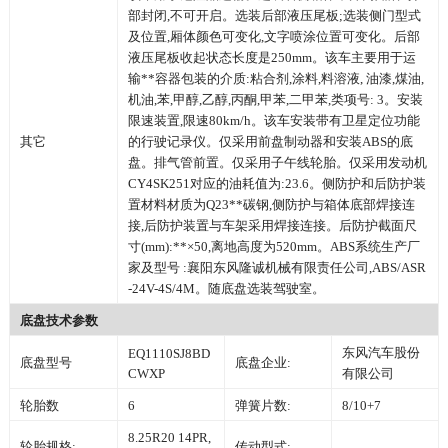
部封闭,不可开启。选装后部液压尾板;选装侧门型式
及位置,厢体颜色可变化,文字喷涂位置可变化。后部
液压尾板收起状态长度是250mm。该车主要用于运
输**容器包装的介质:粘合剂,涂料,料溶液, 油漆,煤油,
机油,苯,甲醇,乙醇,丙酮,甲苯,二甲苯,类项号: 3。安装
限速装置,限速80km/h。该车安装带有卫星定位功能
其它
的行驶记录仪。仅采用前盘制动器和安装ABS的底
盘。排气管前置。仅采用子午线轮胎。仅采用发动机
CY4SK251对应的油耗值为:23.6。侧防护和后防护装
置材料材质为Q23**碳钢,侧防护与箱体底部焊接连
接,后防护装置与车架采用焊接连接。后防护截面尺
寸(mm):**×50,离地高度为520mm。ABS系统生产厂
家及型号 :襄阳东风隆诚机械有限责任公司,ABS/ASR
-24V-4S/4M。随底盘选装驾驶室。
底盘技术参数
东风汽车股份
EQ1110SJ8BD
底盘型号
底盘企业:
CWXP
有限公司
轮胎数
6
弹簧片数:
8/10+7
8.25R20 14PR,
轮胎规格:
传动型式: