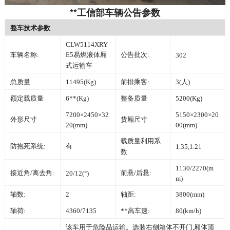
**工信部车辆公告参数
整车技术参数
CLW5114XRY
车辆名称:
E5易燃液体厢
公告批次:
302
式运输车
总质量
11495(Kg)
前排乘客:
3(人)
额定载质量
6**(Kg)
整备质量
5200(Kg)
7200×2450×32
5150×2300×20
外形尺寸
货厢尺寸
20(mm)
00(mm)
载质量利用系
防抱死系统:
有
1.35,1.21
数
1130/2270(m
接近角/离去角:
前悬/后悬:
20/12(°)
m)
轴数:
2
轴距:
3800(mm)
轴荷:
4360/7135
**高车速:
80(km/h)
该车用于危险品运输。选装右侧箱体不开门,厢体顶