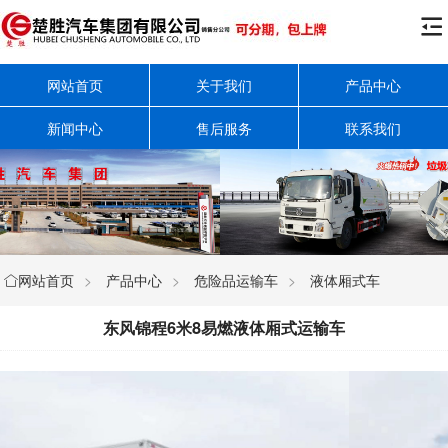

网站首页
关于我们
产品中心
新闻中心
售后服务
联系我们
网站首页
>
产品中心
>
危险品运输车
>
液体厢式车

东风锦程6米8易燃液体厢式运输车