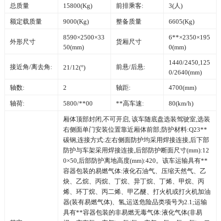
总质量
15800(Kg)
前排乘客:
3(人)
额定载质量
9000(Kg)
整备质量
6605(Kg)
8590×2500×33
6**×2350×195
外形尺寸
货厢尺寸
50(mm)
0(mm)
1440/2450,125
接近角/离去角:
前悬/后悬:
21/12(°)
0/2640(mm)
轴数:
2
轴距:
4700(mm)
轴荷:
5800/**00
**高车速:
80(km/h)
厢体顶部封闭,不可开启, 该车随底盘选装驾驶室,选装
右侧面单门安装位置靠近厢体前部;防护材料:Q23**
碳钢,连接方式:左右侧面防护均采用焊接连接,后下部
防护与车架采用焊接连接,后部防护断面尺寸(mm):12
0×50,后部防护离地高度(mm):420。该车运输具有**
容器包装的易燃气体:液化石油气、压缩天然气、乙
炔、乙烷、丙烷、丁烷、异丁烷、丁烯、甲烷、丙
烯、环丁烷、丙二烯、甲乙醚、打火机或打火机加油
器(装有易燃气体)、氢,运送危险品类项号为2.1;运输
具有**容器包装的非易燃无毒气体:液化气体(非易