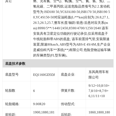
其它
燃、充有氮、空气)、氧(氮、空气、氦、氩、氖)、二
氧化碳、二甲基丙烷;运送危险品类项号为2.2.发动机
型号为:ISD180 50,YC6JA180-50,ISB170 50,ISB190 5
0,YC4S150-50对应油耗值(L/**km)分别为:26.8,27.1,
26.5,26.5,25.7,整车长度/轴距/前悬/后悬对应关系(m
m):8990/5**/1440/2450,8590/4700/1250/2640.该车
安装具有卫星定位功能的行驶记录仪,仅采用底盘子
午线轮胎和带ABS的底盘; 该车前置排气管,安装限速
装置,限速80km/h, ABS型号为ABS-E 4S/4M,生产企业
是威伯科汽车**系统(**)有限公司.危险货物运输车辆
的车辆类型(FL型车辆)。
底盘技术参数
东风商用车有
底盘型号
底盘企业:
EQ1160GD5DJ
限公司
9/12+10,8/10+
轮胎数
弹簧片数:
6
7,8/10+8,7/9+
6,11/11+10
轮胎规格:
9.00R20
传动型式:
1900,1880,181
1860,1800,180
前轮距:
后轮距: