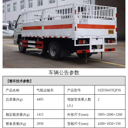
车辆公告参数
【整车技术参数】
产品名称
气瓶运输车
产品型号
SZD5043TQPJ6
总质量
(Kg)
4495
驾驶室准乘人数
2
(人)
额定载质量
(Kg)
1415
外形尺寸
(mm)
5995×2000×2260
整备质量
(Kg)
2950
货厢尺寸
(mm)
4200×1850×550