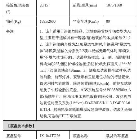
接近角
/离去角
20/15
前悬
/后悬(mm)
1075/1560
(°)
轴荷
(Kg)
1895/2600
**高车速
(Km/h)
80
备注
1、该车适用于运输危险品。运输危险货物车辆类型为AT
型,主要用于运输具有**容器(瓶)包装的气体,类项号:2.1,2.
2。该车运输的介质为2.1项易燃气体时,车辆采用“易燃气
体”标识牌,运输的介质为2.2项非易燃无毒气体时,车辆采
用“不燃气体”标识牌。选装栏板样式。2、侧、后防护材
料均为Q235,侧防护螺栓连接;后防护焊接,截面尺寸**×50
mm,下边缘离地高430mm。3、随底盘选装排半驾驶室,选
装前脸、前部灯具。安装带有卫星定位功能的行驶记录。
仅选用排气管前置、限速装置(限速80km/h)、前轮盘式制
动及子午线轮胎的底盘。ABS系统型号:APG3550500A,A
BS系统生产厂家:浙江亚太机电股份有限公司。发动机与
油耗值对应关系为(L/**km):JX4D30B6H/11.3,JX4D30A6
H/11.4。转向轮安装轮胎爆胎应急防护装置。选装无仓栅
结构,可选装ETC车载装置
【底盘技术参数】
底盘型号
JX1041TG26
底盘名称
载货汽车底盘