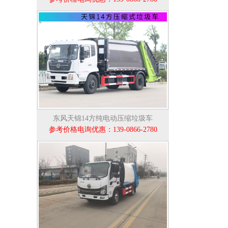
东风天锦14方纯电动压缩垃圾车
参考价格电询优惠：139-0866-2780