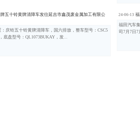
牌五十铃黄牌清障车发往延吉市鑫茂废金属加工有限公
福
24-06-13
福田汽车集
：庆铃五十铃黄牌清障车，国六排放，整车型号：CSC5
司7月7日
6，底盘型号：QL1073BUKAY，发...