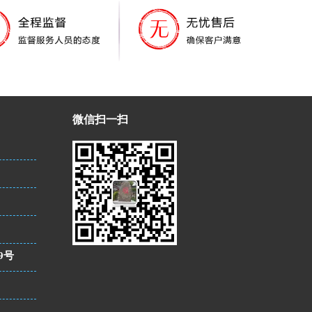
微信扫一扫
9号