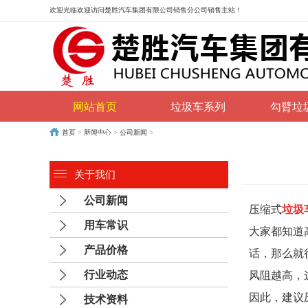
欢迎光临
欢迎访问楚胜汽车集团有限公司销售分公司销售主站！
网站首页
垃圾车系列
勾臂垃
首页
>
新闻中心
>
公司新闻
>
购车流程
联系我们
关于我们
公司新闻
压缩式
垃圾
用车常识
大家都知道
产品价格
话，那么就
行业动态
风阻越高，
因此，建议
技术资料